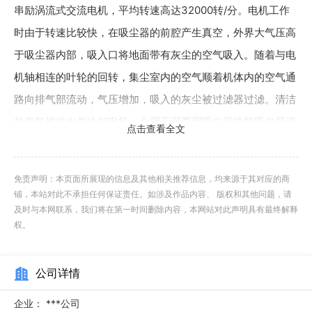
串励涡流式交流电机，平均转速高达32000转/分。电机工作
时由于转速比较快，在吸尘器的前腔产生真空，外界大气压高
于吸尘器内部，吸入口将地面带有灰尘的空气吸入。随着与电
机轴相连的叶轮的回转，集尘室内的空气顺着机体内的空气通
路向排气部流动，气压增加，吸入的灰尘被过滤器过滤。清洁
的空气被排出并冷却电机。合肥干湿两用吸尘器功能吸尘器停
点击查看全文
用时应放在通风干燥的场所。
商用吸尘器的工作原理是吸尘器电机高速旋转，从吸入口
免责声明：本页面所展现的信息及其他相关推荐信息，均来源于其对应的商
铺，本站对此不承担任何保证责任。如涉及作品内容、 版权和其他问题，请
吸入空气,使尘桶内产生一定的真空，灰尘通过刷头配件、主
及时与本网联系，我们将在第一时间删除内容，本网站对此声明具有最终解释
吸管进入尘桶内的尘袋或尘格中，灰尘被留在尘袋或桶身内，
权。
经过滤器过滤后的空气进入电机，然后经电机流出。过滤材料
一般采用HEPA(海帕)过滤器的方式，透气度较低，且过滤更
公司详情
干净更安全。海帕是舶来品，它是一种高效过滤器，可以将极
企业：
***公司
小的灰尘挡住，效率达到99.97%，透气度是较低的，因此都