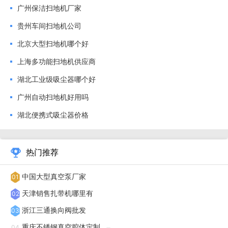
广州保洁扫地机厂家
清洁起来也方便。但无尘袋式吸尘器质量也并不都在同一水平
贵州车间扫地机公司
线上。市面上出现的无尘袋吸尘器主要有三类：高级气旋式、
北京大型扫地机哪个好
普通气旋式，假气旋式。下面就来比较一下无尘袋吸尘器里的
上海多功能扫地机供应商
这三个类别吧。高级气旋集尘桶吸尘器，是三类无尘袋吸尘器
中吸尘效果较好的一类。这类吸尘器通过高速离心力和椭圆形
湖北工业级吸尘器哪个好
气旋彻底分离灰尘与空气，通过涡轮维持结构维持气流将分离
广州自动扫地机好用吗
出的灰尘落入集尘桶底部达到除尘目的。由于吸尘器集尘桶上
湖北便携式吸尘器价格
的过滤系统与集尘系统相对分离，过滤器不会被堵塞，吸尘效
果持久强劲。集尘桶体积更大，可以减少倾倒灰尘的次数。而
热门推荐
且过滤器不会缠绕头发等，可以直接水洗，非常容易清理。吸
尘器过热保护后处理方法:检查集尘室是否被垃圾、毛发填
中国大型真空泵厂家
01
满。陕西干湿吸尘器工厂
天津销售扎带机哪里有
02
浙江三通换向阀批发
03
吸尘器过热保护后处理方法:如有集尘室全满的现象需要清
重庆不锈钢真空腔体定制
04