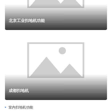
因为不同的工作黄金需要不同的工业吸尘器吸嘴去配合，看工
业吸尘器所配备的吸嘴是否适合您的清洁需要。当然配备越全
所适用的场合越多。末尾看看工业吸尘器的其他细节。吸尘器
北京工业扫地机功能
外壳材料是否结实耐用。初选不锈钢材质的工业吸尘器积尘桶
（缺点造成工业吸尘器价格较高），推荐工程塑料耐磨抗冲击
不易老化。机身是否有防撞设计，以保护您的其他设备。配有
尘袋的看尘袋的质量是否好，推荐无纺布材料。吸尘器的维护
保养：吸水时应取下尘格尘袋后，在吸水。
集尘桶易清洗，无需更换，因而不产生二次消费，为消费
者免除了购买配套尘袋的烦恼。部分品牌推出的一键式倾倒使
清洗更便捷，既省钱又省力。一般无尘袋式吸尘器集尘桶为透
成都扫地机
明或半透明，集尘桶内灰尘状态一目了然，便于控制清洗频率
和寻找被不慎吸入的小物件。相比尘袋式吸尘器，无尘袋吸尘
室内扫地机功能
器省钱得多，并且吸尘效果、操作便捷性上都有一定的优势，