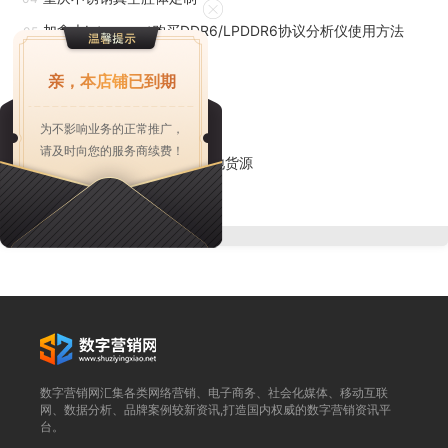
理集尘室。山东无线吸尘器操作方法
加拿大Introspect购买DDR6/LPDDR6协议分析仪使用方法
05
无尘袋吸尘器关键的选购指标又有哪些呢？尘盒式吸尘器
浙江立体弹性填料售价
06
亲，本店铺已到期
是一个一端带孔（空气和灰尘的入口）。选购时一看吸力，二
重庆不锈钢磁力架批发
07
看防堵塞功能，三看易清洁程度。这三点直接关系到消费者使
为不影响业务的正常推广，
太原5层别墅电梯尺寸
08
请及时向您的服务商续费！
用吸尘器的清洁效果，使用寿命和使用的便利程度，而灰尘分
上海高弹性一次性止血带产地货源
09
离技术就是决定吸尘器这三个关键功能点的主要因素。无尘袋
慈溪商业贩卖机销售
10
吸尘器不只吸力强劲，变速气旋式吸尘器还能杜绝灰尘堵塞和
毛发缠绕。其机身结构简单，独特的水平放置锥形过滤器可使
毛发等易缠绕物体在离心力的作用下快速分离进入集尘桶，即
使连续吸宠物毛发也不会造成缠绕堵塞。但是尘盒式吸尘器和
普通气旋的吸尘器分离灰尘毛发不彻底，一旦吸入了毛发很容
易就把滤芯缠得密密匝匝的。因此在防堵塞防缠绕功能上变速
数字营销网汇集各类网络营销、电子商务、社会化媒体、移动互联
气旋式吸尘器有确定的优势。山东无线吸尘器操作方法
网、数据分析、品牌案例较新资讯,打造国内权威的数字营销资讯平
台。