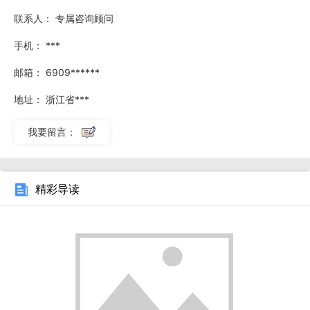
联系人：
专属咨询顾问
做成波浪形以增加透气面积，可反复清洗。而无纺尘袋或纸袋
的过滤材料比较理想，用到一定程度后可即弃，卫生又方便。
手机：
***
邮箱：
6909******
我们讲的四好工业吸尘器究竟是哪四好呢？下面我们就给
大家讲解一下，就是从工业吸尘器的四个方面来选择工业吸尘
地址：
浙江省***
器是否好坏。主要是工业吸尘器的吸力、工业吸尘器过滤系
我要留言：
统、工业吸尘器配件、其他工业吸尘器细节。首先看工业吸尘
器的吸力，工业吸尘器吸力是判断工业吸尘器好坏的一个主要
标准，看吸力够强劲。吸力单位是由真空度体现的。真空度越
精彩导读
大工业吸尘器的吸力就越大。第二看工业吸尘器的过滤精度，
采用工业吸尘器就是要杜绝二次污染。被吸入的灰尘没有效过
滤干净造成二次污染是敢于吸尘器的一大隐形障碍，也是工业
吸尘器不达标的一个参数，这个时候我们的工业吸尘器选择就
是错误的。第三工业吸尘器的配件是否丰富，多吸嘴的配备，