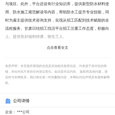
与项目。此外，平台还设有行业知识库，提供新型防水材料使
用、防水施工规范解读等内容，帮助防水工提升专业技能，同
时为雇主提供技术咨询支持，实现从招工匹配到技术赋能的全
流程服务。甘肃日结招工找活平台招工注重工作态度，积极向
上。提供良好福利待遇，留住工人。
点击查看全文
油漆工招工找活平台的应用范围广，涵盖了建筑、装修、
家具制造、汽车维修等多个行业。在建筑领域，无论是大型建
筑工程的外墙喷涂，还是小型住宅的室内装修，都需要油漆工
免责声明：本页面所展现的信息及其他相关推荐信息，均来源于其对应的商
铺，本站对此不承担任何保证责任。如涉及作品内容、 版权和其他问题，请
的专业技能。平台为建筑企业提供了便捷的招聘渠道，帮助他
及时与本网联系，我们将在第一时间删除内容，本网站对此声明具有最终解释
们快速找到合适的油漆工，确保工程进度和质量。在装修行
权。
业，平台为装修公司提供了精确的人才匹配服务，帮助他们找
到具备专业技能的油漆工，满足多样化的装修需求。在家具制
公司详情
造行业，平台也为家具厂提供了招聘渠道，帮助他们找到擅长
企业：
***公司
木器漆喷涂的油漆工，提升产品质量。此外，平台还为个体工