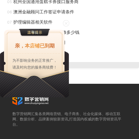
杭州全国通用蛋糕卡券接口服务商
05
不*体现在项目的施工阶段，还体现在项目的前期准备和后期
澳洲金融顾问工作签证申请条件
06
验收阶段。一个高效的班组可以更好地协调各方资源，确保项
护理编辑器相关软件
07
目的顺利进行，从而提高整个建筑项目的质量和效率。电焊工
徐汇区24小时中央空调维修多少钱
08
招工找活平台为用人单位提供了完善的功能支持，确保招聘过
泉州提供网络推广大概费用
09
程顺利高效。
亲，本店铺已到期
购买高空作业平台厂家
10
防水作业广泛应用于建筑领域各个场景，防水工招工找活
为不影响业务的正常推广，
请及时向您的服务商续费！
平台精确对接多样化需求。在民用建筑方面，新建住宅的卫生
间防水、老旧小区的屋面渗漏修缮等日常防水工程，平台能快
速匹配专业施工人员；在基础设施建设中，高速公路隧道、城
市地下管廊等大型工程的防水施工需求，也能通过平台招募到
经验丰富的防水队伍。此外，光伏电站、工业厂房等特殊场景
数字营销网汇集各类网络营销、电子商务、社会化媒体、移动互联
的防水项目，以及游泳池、景观水池等特殊构筑物的防水处
网、数据分析、品牌案例较新资讯,打造国内权威的数字营销资讯平
台。
理，同样能在平台找到适配的防水工资源，帮助防水工突破传
统就业领域限制，拓展职业发展空间。招工注重沟通能力，促