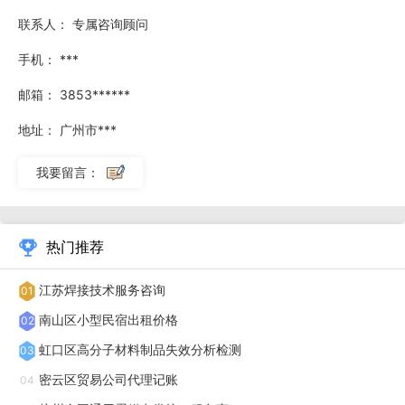
联系人：
专属咨询顾问
匠和小型维修店提供了展示机会，让他们能够承接更多的零散
项目，如汽车喷漆、设备维修等。这种广泛的应用范围，不*
手机：
***
为用人单位提供了更多的选择，也为油漆工提供了更多的就业
邮箱：
3853******
机会，促进了整个行业的健康发展。
地址：
广州市***
在建筑项目中，招工找活不*只是寻找个体工人，更是组建
我要留言：
高效的施工团队。例如，幕墙施工需要专业的班组协作，从设
计到安装，每个环节都需要紧密配合。招工找活时，建筑企业
会优先考虑那些具备团队合作精神和丰富经验的工人。通过合
热门推荐
理的班组建设，可以提高施工效率，确保项目按时完成。同
江苏焊接技术服务咨询
01
时，班组内部的协作也能提升工人的技能水平，促进他们在工
南山区小型民宿出租价格
02
作中不断学习和进步。例如，一个经验丰富的铆工可以带领新
虹口区高分子材料制品失效分析检测
03
手学习铆接技术，而一个熟练的混凝土工可以指导新工人掌握
密云区贸易公司代理记账
04
混凝土浇筑的要点。在招工找活的过程中，团队协作的重要性