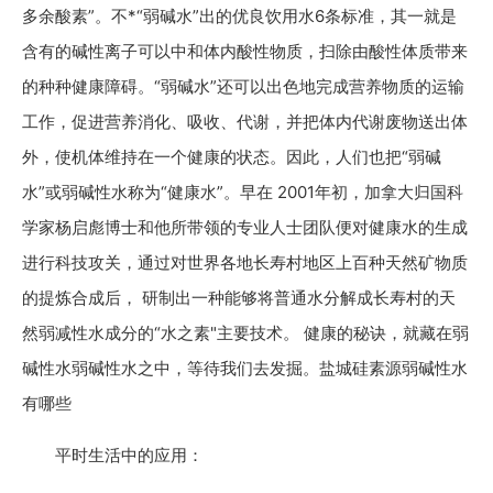
多余酸素”。不*“弱碱水”出的优良饮用水6条标准，其一就是
含有的碱性离子可以中和体内酸性物质，扫除由酸性体质带来
的种种健康障碍。“弱碱水”还可以出色地完成营养物质的运输
工作，促进营养消化、吸收、代谢，并把体内代谢废物送出体
外，使机体维持在一个健康的状态。因此，人们也把“弱碱
水”或弱碱性水称为“健康水”。早在 2001年初，加拿大归国科
学家杨启彪博士和他所带领的专业人士团队便对健康水的生成
进行科技攻关，通过对世界各地长寿村地区上百种天然矿物质
的提炼合成后， 研制出一种能够将普通水分解成长寿村的天
然弱减性水成分的“水之素"主要技术。 健康的秘诀，就藏在弱
碱性水弱碱性水之中，等待我们去发掘。盐城硅素源弱碱性水
有哪些
平时生活中的应用：