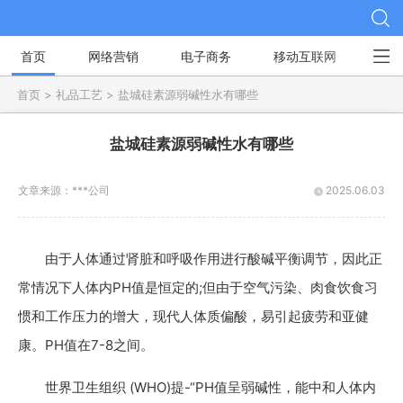
首页
网络营销
电子商务
移动互联网
社
首页 >
礼品工艺 >
盐城硅素源弱碱性水有哪些
盐城硅素源弱碱性水有哪些
文章来源：
***公司
2025.06.03
由于人体通过肾脏和呼吸作用进行酸碱平衡调节，因此正
常情况下人体内PH值是恒定的;但由于空气污染、肉食饮食习
惯和工作压力的增大，现代人体质偏酸，易引起疲劳和亚健
康。PH值在7-8之间。
世界卫生组织 (WHO)提-“PH值呈弱碱性，能中和人体内