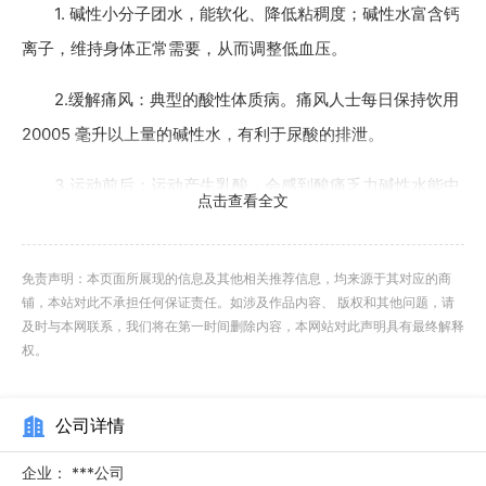
1. 碱性小分子团水，能软化、降低粘稠度；碱性水富含钙
离子，维持身体正常需要，从而调整低血压。
2.缓解痛风：典型的酸性体质病。痛风人士每日保持饮用
20005 毫升以上量的碱性水，有利于尿酸的排泄。
3.运动前后：运动产生乳酸，会感到酸痛乏力碱性水能中
点击查看全文
和乳酸、解渴更解乏。
4.感冒：碱性小分子团水，适量多喝快水代谢，加快其排
免责声明：本页面所展现的信息及其他相关推荐信息，均来源于其对应的商
铺，本站对此不承担任何保证责任。如涉及作品内容、 版权和其他问题，请
除有害物质。
及时与本网联系，我们将在第一时间删除内容，本网站对此声明具有最终解释
权。
需要注意的是，虽然喝弱碱性水有诸多好处，但并不意味
着弱碱性水就是“灵丹妙药”。
湖州可食用弱碱性水好不好
弱碱
公司详情
性水不光是一瓶水，更是一种信仰，弱碱性水引导健康之路。
企业：
***公司
古代人用茶叶补充维生素；而我们用硅素水补充硅元素。