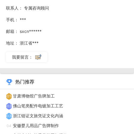
当我们身体缺硅元素的时候会影响我们骨骼正常生长发育，当
联系人：
专属咨询顾问
我们摄入不足的时候还可导致骨质疏松等症状，儿童和青少年
手机：
***
缺乏钙，不*会影响他们骨骼的生长，还会有损牙齿的健康。
邮箱：
sxcn******
而成年人体内缺乏硅则易导致血管弹性降低、变得脆弱，血液
地址：
浙江省***
流通不顺畅，有可能患上动脉硬化等心脏方面的疾病。由此可
见硅元素对我们人体的重要性。长期饮用硅素水会让您的身体
我要留言：
远离亚健康，让身体充满活力更健康。
硅素源产品是经过特殊工艺（高温达1800°）的赛玺石，
热门推荐
主要成分是硅、氮和镁，材质坚硬莹润。赛玺石水具有以下几
甘肃博物馆广告牌加工
01
个特点：1.味道甜美：相比酸性水，碱性水具有较为甜美的口
佛山笔类配件电镀加工工艺
02
感，口感更佳。2.去除异味：碱性水能够有效去除水中的异
浙江链证文旅凭证文化内涵
03
味，使水更加清新。3.促进消化：适量饮用碱性水可以促进胃
安徽婴儿用品广告牌制作
液的分泌，有助于消化过程。4.酸碱平衡：碱性水可以中和体
04