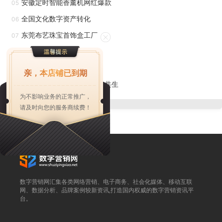
安徽定时智能香薰机网红爆款
内过多的酸性物质，维持身体的酸碱平衡。5.促进排毒：碱性
05
水有助于增加体内废物的排出，促进身体的排毒过程。总之，
全国文化数字资产转化
06
使用赛玺石来补硅可以改善水质，提高水的活性。这进一步强
东莞布艺珠宝首饰盒工厂
07
调了补充硅元素的重要性，并为人们提供了一种简便有效的方
东莞电镀防指纹
08
式来享受碱性水的益处。多喝有质量的水可以改善身体的酸碱
运动会奖牌定制少量订做
09
亲，本店铺已到期
平衡。水分子的奥秘，藏在弱碱性之中，弱碱性水为人体健康
浙江东方美学非遗文化数实共生
10
为不影响业务的正常推广，
打开了一扇新的大门。
请及时向您的服务商续费！
赛玺石材料浸泡水补硅技术属国内产品先行者，其硅素源
系列产品就是利用材料随时随地产生硅素水，一经推出，深受
亚健康人群的欢迎和爱美人士的喜爱。公司成立与2022年，
产品有很大的优势。我们的产品也非常简便可以很好的对应市
数字营销网汇集各类网络营销、电子商务、社会化媒体、移动互联
场上大多数人群的使用需求，补硅产品的深度使用也可以深度
网、数据分析、品牌案例较新资讯,打造国内权威的数字营销资讯平
台。
应用材料的特性进行调整形状，通过载体使我们的水成为我们
硅素源的比较大盟友，帮助我们捍卫自己的健康。好的产品只