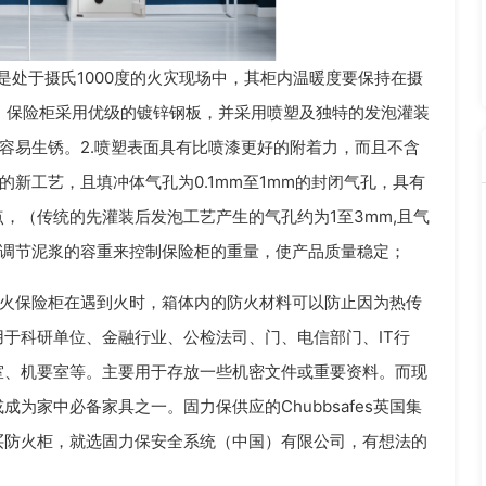
是处于摄氏1000度的火灾现场中，其柜内温暖度要保持在摄
辨。保险柜采用优级的镀锌钢板，并采用喷塑及独特的发泡灌装
不容易生锈。2.喷塑表面具有比喷漆更好的附着力，而且不含
新工艺，且填冲体气孔为0.1mm至1mm的封闭气孔，具有
，（传统的先灌装后发泡工艺产生的气孔约为1至3mm,且气
过调节泥浆的容重来控制保险柜的重量，使产品质量稳定；
火保险柜在遇到火时，箱体内的防火材料可以防止因为热传
于科研单位、金融行业、公检法司、门、电信部门、IT行
室、机要室等。主要用于存放一些机密文件或重要资料。而现
为家中必备家具之一。固力保供应的Chubbsafes英国集
买防火柜，就选固力保安全系统（中国）有限公司，有想法的