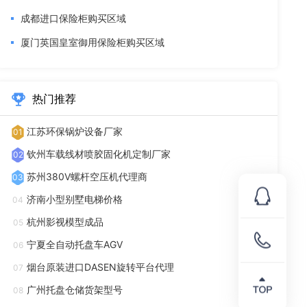
成都进口保险柜购买区域
厦门英国皇室御用保险柜购买区域
热门推荐
江苏环保锅炉设备厂家
01
钦州车载线材喷胶固化机定制厂家
02
苏州380V螺杆空压机代理商
03
济南小型别墅电梯价格
04
杭州影视模型成品
05
宁夏全自动托盘车AGV
06
烟台原装进口DASEN旋转平台代理
07
广州托盘仓储货架型号
08