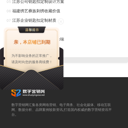
江苏公司钥匙扣定制设计方案
05
上，室内使用可长达10年以上。同时，产品具备抗紫外线、抗
福建绣艺彝族刺绣收藏价值
06
冷冻、阻燃B1级、绿色无污染等功能，能够完美适应各种恶劣
江苏企业钥匙扣定制材质
07
气候和环境。据东方日升新能源相关负责人介绍，此次采用仿
浙江企业冰箱贴定制
08
真植物墙装饰厂区围栏，旨在提升厂区的整体绿化水平，营造
广东智能智能香薰机车内除味
09
更加舒适、美观的工作环境。浙江明筑的仿真植物墙产品应用
亲，本店铺已到期
数据安全文化数字资产转化
范围广，不*适用于厂区围栏的装饰，还可用于城市环境绿
10
为不影响业务的正常推广，
化、商超和居家休闲区域的美化装饰等。仿真植物墙易于表达
请及时向您的服务商续费！
设计效果，层次分明，可以为室内外设计增添亮点。
保利悦都项目施工现场迎来了一场绿色变革，浙江明筑以
其出色的仿真植物墙技术，为该项目工程围挡带来了全新的美
化方案。此次合作不*彰显了保利悦都对项目美观度的严格要
数字营销网汇集各类网络营销、电子商务、社会化媒体、移动互联
求，也展示了浙江明筑在仿真植物墙领域的专业实力和市场影
网、数据分析、品牌案例较新资讯,打造国内权威的数字营销资讯平
台。
响力。保利悦都作为城市中的一处重要地产项目，其施工围挡
的美观度对于提升项目形象、减少施工对周边环境的影响具有