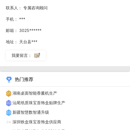
联系人：
专属咨询顾问
染的重要来源。而仿真植物墙采用环保原料制成，安全无毒无
异味，适合用于家居装修。
手机：
***
邮箱：
3025******
东方日升新能源股份有限公司宣布，其厂区围栏已采用浙
江明筑新材料股份有限公司的仿真植物墙进行装饰，以提升厂
地址：
天台县***
区的整体美观度和私密性，同时彰显公司对绿色、环保理念的
我要留言：
不懈追求。浙江明筑新材料股份有限公司，是一家专业从事仿
真植物墙、人造草坪、仿真植物篱笆等产品的设计研发、制造
和销售的企业。公司拥有强大的研发队伍和技术力量，产品远
热门推荐
销100多个国家和地区，是生产仿真植物墙产品的先驱企业。
湖南桌面智能香薰机生产
01
此次东方日升新能源选择浙江明筑的仿真植物墙进行厂区围栏
汕尾纸质珠宝首饰盒贴牌生产
02
装饰，不*是因为其产品具有高度的仿真度和美观度，更因为
新疆智慧数智通升级
03
仿真植物墙在安装、维护和使用方面具有诸多优势。仿真植物
深圳铁盒珠宝首饰盒供应商
04
墙安装便捷，维护省心，绿色持久，户外使用期可达8-10年以