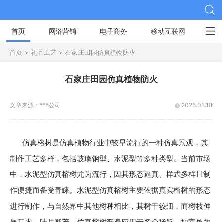
首页
网络营销
电子商务
移动互联网
社
首页 >
礼品工艺 >
石家庄田园仿真植物防火
石家庄田园仿真植物防火
文章来源：
***公司
2025.08.18
仿真榕树是仿真植物行业中较早流行的一种仿真景观，其
制作工艺多样，包括玻璃钢型、水泥型等多种类型。当前市场
中，水泥型仿真榕树尤为流行，因其形态逼真、样式多样且制
作便捷而备受青睐。水泥型仿真榕树主要依据真实榕树的形态
进行制作，与自然界中其他树种相比，其树干较细，而树枝伸
展开来，叶片繁茂。仿真榕树普遍应用于多个场所，如室外的