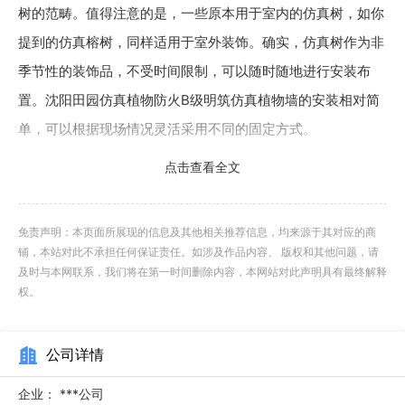
树的范畴。值得注意的是，一些原本用于室内的仿真树，如你
提到的仿真榕树，同样适用于室外装饰。确实，仿真树作为非
季节性的装饰品，不受时间限制，可以随时随地进行安装布
置。沈阳田园仿真植物防火B级明筑仿真植物墙的安装相对简
单，可以根据现场情况灵活采用不同的固定方式。
点击查看全文
仿真植物的优点：垂直绿化占地少，充分利用空间。提高
了建筑绿化的数量和覆盖率，增强了绿化的立体化效果。美化
裸露的墙壁和斜坡，为居民创造舒适的环境。软化了建筑僵硬
免责声明：本页面所展现的信息及其他相关推荐信息，均来源于其对应的商
铺，本站对此不承担任何保证责任。如涉及作品内容、 版权和其他问题，请
的轮廓，与自然融为一体，创造出各种生动的装饰效果。能缓
及时与本网联系，我们将在第一时间删除内容，本网站对此声明具有最终解释
和阳光直射在建筑物上，使夏季墙体温度降低。降低墙体对噪
权。
声的反射，一定程度上吸收烟灰。随着人们生活水平的不断提
高，居民住房条件也在不断改善，装修日益豪华。而室内装饰
公司详情
材料多为人造板材和化学材料，生产装饰板材所用的胶粘剂主
企业：
***公司
要是脲醛树脂。板材中残留大量有害气体，已成为室内空气污