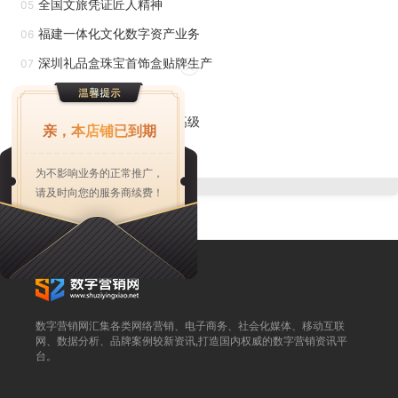
全国文旅凭证匠人精神
05
仿真植物，能够迅速提升房间的颜值。倘若在办公桌或者
福建一体化文化数字资产业务
06
家里的书桌上，摆上一盆茂盛葱绿的小植物，不*能使我们的
深圳礼品盒珠宝首饰盒贴牌生产
07
工作空间显得更加大气上档次，还能帮助我们放松心情，缓解
珠海塑胶电镀生产
08
压力。不论是放置在客厅还是卧室，透过窗户洒落的阳光，总
安徽商用智能香薰机小众高级
09
能让这些植物在角落呈现出独特的美感。清新可爱的造型，简
亲，本店铺已到期
上海多层折叠成型盒工厂
约优雅的气度，以简单舒适的姿态点缀着家居氛围。仿真植物
10
为不影响业务的正常推广，
系列品种繁多，色彩亮丽，视觉效果逼真，可适用于家居装饰
请及时向您的服务商续费！
的任何地方。它们不强求如花朵般的娇艳，却拥有新鲜活泼的
美丽。在家中的每个角落摆放这些装饰花卉，能让家充满生
机。质量好的仿真绿植的公司联系方式。
浙江明筑与重庆万科集团在房产装饰领域宣布了一项重要
数字营销网汇集各类网络营销、电子商务、社会化媒体、移动互联
合作，双方将携手打造万科悦湾项目的房产外墙绿化装饰新方
网、数据分析、品牌案例较新资讯,打造国内权威的数字营销资讯平
台。
向。这一合作标志着浙江明筑在房产外墙绿化装饰领域的又一
次重大突破。作为建筑装饰行业的佼佼者，浙江明筑一直致力