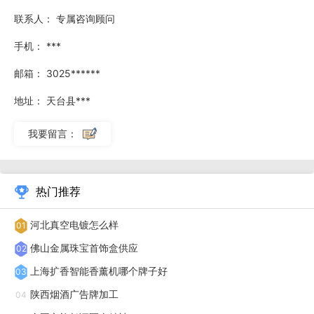
联系人：
专属咨询顾问
携手万象城，旨在通过绿雕艺术这一形式，展现自然与商业空
间的和谐共生。此次万象城的室内外绿雕项目，覆盖了商场的
手机：
***
多个关键区域，从入口大堂到中庭，再到户外广场，每一处绿
邮箱：
3025******
雕都经过浙江明筑设计团队的精心策划与制作。特别是在商场
地址：
天台县***
的室内空间，浙江明筑巧妙利用光影效果与绿雕的结合，营造
出一种梦幻而又不失生机的氛围，让顾客在享受购物乐趣的同
我要留言：
时，也能感受到仿佛置身于自然之中的惬意与放松。而室外的
绿雕装置，则成为了城市街景中的一抹亮色，不*吸引了过往
热门推荐
行人的目光，也成为了社交媒体上的热门打卡点，进一步提升
了万象城的品牌影响力和社会关注度。随着万象城室内外绿雕
河北真空电镀怎么样
01
项目的成功亮相，不*为市民带来了全新的视觉享受和购物体
佛山金属珠宝首饰盒供应
02
验，也标志着浙江明筑在新材料装饰领域的又一里程碑式成
上海扩香智能香薰机哪个牌子好
03
就。
陕西烟酒广告牌加工
04