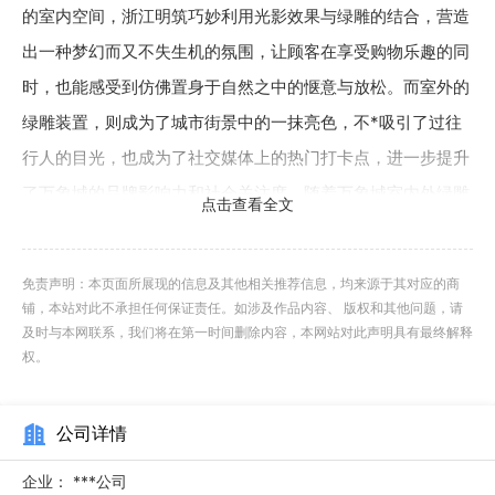
的室内空间，浙江明筑巧妙利用光影效果与绿雕的结合，营造
出一种梦幻而又不失生机的氛围，让顾客在享受购物乐趣的同
时，也能感受到仿佛置身于自然之中的惬意与放松。而室外的
绿雕装置，则成为了城市街景中的一抹亮色，不*吸引了过往
行人的目光，也成为了社交媒体上的热门打卡点，进一步提升
了万象城的品牌影响力和社会关注度。随着万象城室内外绿雕
点击查看全文
项目的成功亮相，不*为市民带来了全新的视觉享受和购物体
验，也标志着浙江明筑在新材料装饰领域的又一里程碑式成
免责声明：本页面所展现的信息及其他相关推荐信息，均来源于其对应的商
就。大连家居仿真植物哪家仿真植物墙价格优惠？
铺，本站对此不承担任何保证责任。如涉及作品内容、 版权和其他问题，请
及时与本网联系，我们将在第一时间删除内容，本网站对此声明具有最终解释
在追求绿色生态与商业美学完美融合的如今，浙江明筑新
权。
材料有限公司以其出色的创意设计与精湛的工艺技术，为万象
城商城打造了一系列引人注目的室内外绿雕装饰项目，成功为
公司详情
这座繁华的商业地标增添了一抹清新独特的风景线。作为国内
企业：
***公司
有名的新材料应用与创新装饰解决方案提供商，浙江明筑此次