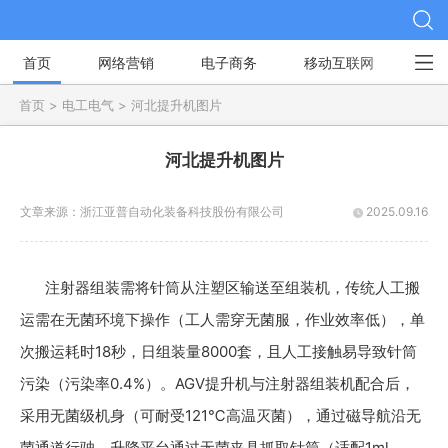
首页
网络营销
电子商务
移动互联网
社
首页 >
电工电气 >
河北提升机图片
河北提升机图片
文章来源：
浙江亚普自动化装备科技股份有限公司
2025.09.16
注射器组装需将针筒从注塑区输送至组装机，传统人工搬
运需在无菌环境下操作（工人需穿无菌服，作业效率低），单
次搬运耗时18秒，日组装量8000套，且人工接触易导致针筒
污染（污染率0.4%）。AGV提升机与注射器组装机配合后，
采用无菌级机身（可耐受121℃高温灭菌），通过磁导航沿无
菌通道行驶，升降平台通过无菌夹具抓取针筒（适配1ml、