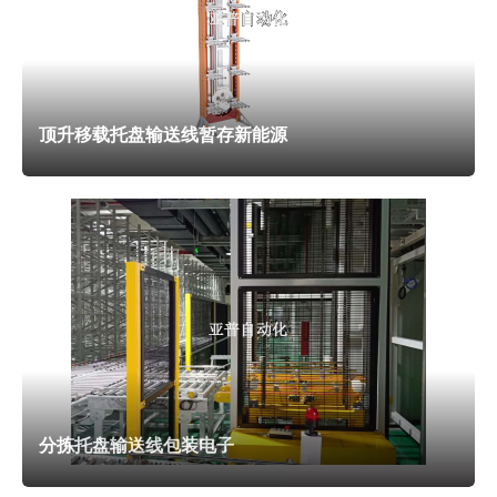
次搬运耗时8秒，密封面损伤率降至0.1%，日检测量提升至
130台，且检测数据可通过AGV系统同步上传至质量平台，实
现阀门检测全流程追溯。
顶升移载托盘输送线暂存新能源
五金螺母攻丝需将螺母（M8-M12型号）从冲压区输送至
攻丝机，传统人工分拣螺母后倒入攻丝机料斗（分拣耗时8秒/
批次），错投率3%，日攻丝量1.5万个。AGV提升机与攻丝机
配合后，通过RFID识别螺母型号，自动行驶至对应冲压区，
升降平台升起（升程150mm）承接螺母，再按攻丝机料斗高
度（600mm）精细卸料，实现“型号-攻丝机”一一对应。单次
分拣卸料耗时2秒，错投率降至0.2%，日攻丝量提升至3.5万
个，减少2名分拣工人，且攻丝机料斗可实时补料（缺料预警
响应时间<10秒），避免设备空转。电子产品组装线微型提升
分拣托盘输送线包装电子
机静电防护，精密元件无损搬运，不良率降低40%。