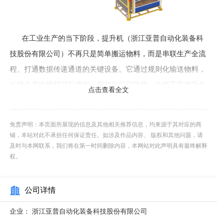
在工业生产的当下阶段，提升机（浙江亚普自动化装备科
技股份有限公司）不再只是简单搬运物料，而是串联生产全流
程、打通数据传递通道的关键设备。它通过规则化输送物料，
杜绝生产中物料混乱堆积，例如纺织印染线，会按工艺把染色
点击查看全文
后的布料精细送向印花车间，再输送到后整理车间，确保生产
连贯。同时，它与传感器、SCADA 系统协作采集实时数据，
免责声明：本页面所展现的信息及其他相关推荐信息，均来源于其对应的商
传至管理平台，解决传统数据痛点，还具备自适应调节等智能
铺，本站对此不承担任何保证责任。如涉及作品内容、 版权和其他问题，请
能力，降低人工依赖与停机损失，帮助企业降本增效。甘肃连
及时与本网联系，我们将在第一时间删除内容，本网站对此声明具有最终解释
权。
续提升机快递柜自动提升系统，夜间无人值守照样完成2000
件包裹入柜。
公司详情
企业：
浙江亚普自动化装备科技股份有限公司