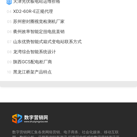
天津光伏板电站运维价格
03
用食品级不锈钢输送平台（可定期灭菌），通过红外导航自动
XD2-60R-E正规代理
04
对接折叠机出口，升降平台按包装机进料高度（350-
苏州密封圈视觉检测机厂家
05
500mm）实时调节，避免湿巾摩擦。换规格时*需修改升降参
衢州效率智能定扭电批直销
06
数，换产耗时缩短至5分钟，毛絮率降至0.1%，日包装量提升
山东优势智能式箱式变电站联系方式
07
至12万包，且湿巾输送过程中微生物超标率从0.3%降至0，符
龙湾综合智能系统设计
08
合母婴用品卫生标准。电商仓储智能提升机自动对接AGV，订
陕西GCS配电柜厂商
09
单处理速度提升3倍，人力减少50%。福建上料机提升机
黑龙江桥架产品特点
10
智能配纱提升机按生产单自动拣选，备料时间缩短80%。
河北提升机图片
智能家具板材封边需将板材（尺寸1.8m×0.9m）从切割区
输送至封边机，传统人工推送板材至封边机，单次推送耗时15
秒，且板材定位偏差易导致封边不齐（不良率3.5%），日处
数字营销网汇集各类网络营销、电子商务、社会化媒体、移动互联
理量80张。AGV提升机与封边机配合后，通过视觉识别板材尺