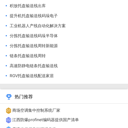
积放托盘输送线出库
提升机托盘输送线码垛电子
工业机器人产线自动化解决方案
分拣托盘输送线码垛半导体
分拣托盘输送线周转新能源
链条托盘输送线周转
高速防静电链条托盘输送线
RGV托盘输送线配送家居
热门推荐
母婴湿巾生产中，需将湿巾从折叠机输送至包装机，传统
采用皮带输送机输送，湿巾易因皮带摩擦产生毛絮（毛絮率
商场空调集中控制系统厂家
01
2%），且包装机换规格时需调整输送机高度（耗时30分
江西防爆profinet编码器提供国产清单
02
钟），日包装量6万包。AGV提升机与湿巾包装机配合后，采