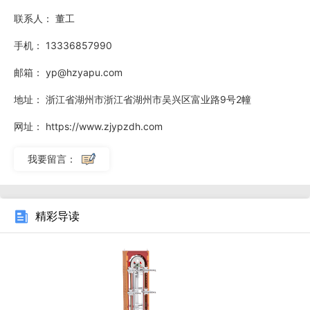
联系人：
董工
手机：
13336857990
邮箱：
yp@hzyapu.com
地址：
浙江省湖州市浙江省湖州市吴兴区富业路9号2幢
网址：
https://www.zjypzdh.com
我要留言：
工业阀门检测需将阀门（DN50-DN200型号）从组装区输
精彩导读
送至检测机，传统叉车搬运阀门（易导致密封面损伤，损伤率
1.8%），单次搬运耗时25秒，日检测量60台。AGV提升机与
检测机配合后，采用弧形夹具（适配不同直径阀门），通过视
觉导航定位检测机接口，升降平台按检测机高度（1000mm）
调节，将阀门密封面精细对接检测接口（误差±0.5mm）。单