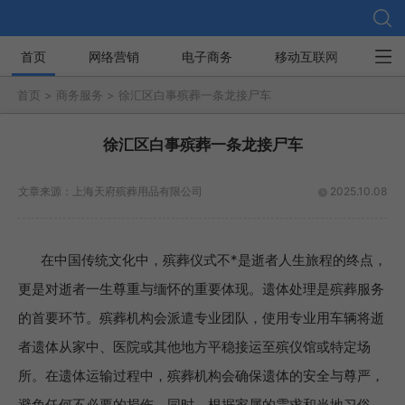
首页
网络营销
电子商务
移动互联网
社
首页 >
商务服务 >
徐汇区白事殡葬一条龙接尸车
徐汇区白事殡葬一条龙接尸车
文章来源：
上海天府殡葬用品有限公司
2025.10.08
在中国传统文化中，殡葬仪式不*是逝者人生旅程的终点，
更是对逝者一生尊重与缅怀的重要体现。遗体处理是殡葬服务
的首要环节。殡葬机构会派遣专业团队，使用专业用车辆将逝
者遗体从家中、医院或其他地方平稳接运至殡仪馆或特定场
所。在遗体运输过程中，殡葬机构会确保遗体的安全与尊严，
避免任何不必要的损伤。同时，根据家属的需求和当地习俗，