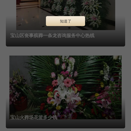
在殡葬服务中，尊重家属的宗教信仰是至关重要的。深知
知道了
这一点，因此，在殡葬一条龙服务中，特别注重根据家属的宗
教信仰定制专属的悼念方案。对于信仰基督教的家庭，会提供
宝山区丧事殡葬一条龙咨询服务中心热线
具有基督教特色的悼念方案。这包括在告别仪式中播放基督教
音乐、诵读圣经章节、进行祈祷仪式等。同时，还会根据家属
的意愿，在墓地选择上提供符合基督教信仰的墓地选项，如选
择有十字架标志的墓碑等。对于信仰佛教的家庭，同样会提供
具有佛教特色的悼念方案。这包括在告别仪式中播放佛教音
乐、诵读佛经、进行诵经超度等。此外，还会在墓地选择上提
供符合佛教信仰的墓地选项，如选择有佛像或莲花图案的墓碑
等。殡葬一条龙服务中的餐饮提供多样选择，满足不同口味。
宝山火葬场花篮多少钱