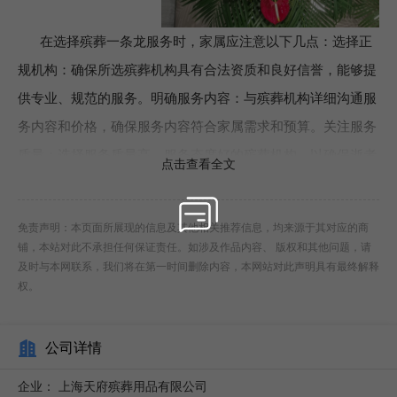
在选择殡葬一条龙服务时，家属应注意以下几点：选择正
规机构：确保所选殡葬机构具有合法资质和良好信誉，能够提
供专业、规范的服务。明确服务内容：与殡葬机构详细沟通服
务内容和价格，确保服务内容符合家属需求和预算。关注服务
质量：选择服务质量高、服务态度好的殡葬机构，以确保逝者
点击查看全文
得到应有的尊重和缅怀。注重个性化需求：根据逝者的生平事
迹和家属的期望，量身定制葬礼仪式和墓地选择方案。在未来
免责声明：本页面所展现的信息及其他相关推荐信息，均来源于其对应的商
的日子里，殡葬一条龙服务将继续发挥其重要作用，为更多家
铺，本站对此不承担任何保证责任。如涉及作品内容、 版权和其他问题，请
庭提供完善的殡葬服务。虹口区白事殡葬一条龙热线殡葬一条
及时与本网联系，我们将在第一时间删除内容，本网站对此声明具有最终解释
权。
龙服务为家属提供了极大的便利。
公司详情
企业：
上海天府殡葬用品有限公司