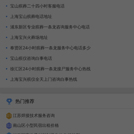
宝山殡葬二十四小时客服电话
上海宝山殡葬电话地址
浦东新区专业殡葬一条龙咨询服务中心电话
上海宝兴火葬场地址
奉贤区24小时殡葬一条龙服务中心电话多少
宝山殡仪咨询白事电话
徐汇区24小时殡葬一条龙接尸服务中心热线
在殡葬过程中，家属还需要注意以下事项：尊重逝者遗
上海宝兴殡仪全天上门咨询白事热线
愿：家属在准备殡葬事宜时，应尊重逝者的遗愿和生前喜好。
这有助于让逝者在另一个世界中得到安息，也让家属在悼念过
热门推荐
程中感受到更多的慰藉。遵守当地习俗：不同地区的丧葬习俗
有所不同。家属在准备殡葬事宜时，应了解并遵守当地的丧葬
江苏焊接技术服务咨询
01
习俗和规定。这有助于避免不必要的麻烦和纷争。合理安排预
南山区小型民宿出租价格
02
算：殡葬过程需要一定的经济投入。家属在准备殡葬事宜时，