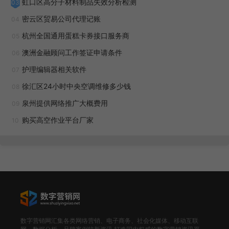
虹口区高分子材料制品失效分析检测
03
应根据自己的经济条件合理安排预算。避免过度消费导致经济
密云区贸易公司代理记账
04
负担加重。关注自身健康：殡葬过程对家属来说是一次身心俱
杭州全国通用蛋糕卡券接口服务商
05
疲的经历。家属在关注逝者的同时，也要关注自己的身体健康
澳洲金融顾问工作签证申请条件
06
和心理健康。及时休息、调整情绪、寻求支持等都是必要的。
护理编辑器相关软件
07
家属可以在殡葬服务中定制专属的悼念花卉或绿植。长宁区专
徐汇区24小时中央空调维修多少钱
08
业殡葬一条龙电话多少
泉州提供网络推广大概费用
09
殡葬一条龙服务中的专业顾问为家属提供全方面指导。徐
购买高空作业平台厂家
10
汇区白事殡葬一条龙接尸车
在中国传统文化中，对逝者的尊重与缅怀一直被视为至高
无上的责任。随着时代的发展，殡葬服务逐渐从传统的繁琐流
程走向更加专业化、人性化的道路。殡仪馆作为殡葬服务机
构，其提供的殡葬一条龙服务备受关注。殡仪馆是一座宁静而
数字营销网汇集各类网络营销、电子商务、社会化媒体、移动互联
庄重的建筑。
殡仪馆致力于为逝者提供尊严的告别仪式，为生