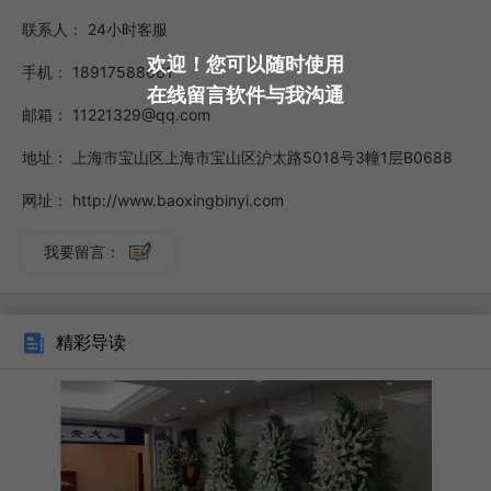
联系人：
24小时客服
欢迎！您可以随时使用
手机：
18917588661
在线留言软件与我沟通
邮箱：
11221329@qq.com
地址：
上海市宝山区上海市宝山区沪太路5018号3幢1层B0688
网址：
http://www.baoxingbinyi.com
仪式流程设计告别仪式的流程设计需要兼顾庄重性和实用
我要留言：
性。殡仪馆的策划师会结合家属的意见和逝者的生平事迹，设
计出既符合传统习俗又富有创意的仪式流程，确保告别仪式顺
精彩导读
利进行。为了让告别仪式更加贴近逝者的生平和家属的情感需
求，殡仪馆的策划师还会在仪式中融入个性化的元素，如逝者
的生前照片、视频、音乐等，让告别仪式更加生动、感人。让
我们共同期待殡仪馆在未来的发展中，能够不断创新、提升服
务质量，为逝者送上尊严与安宁。