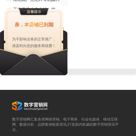
解决方案，包括设备安装、调试和售后服务等。这些厂家通常
工业蒸馏水多少钱一吨
05
与科研机构和大学合作，不断进行技术创和研发，以提高设备
江苏丁苯胶乳批发
06
亲，本店铺已到期
的性能和效率。浙江工业水处理设备生产厂家
山东半合成切削液生产厂家
07
为不影响业务的正常推广，
海南某种防水透气膜方案
08
请及时向您的服务商续费！
柳州耐盐雾锡保护剂生产企业
09
简介复配酶制剂货源充足
10
数字营销网汇集各类网络营销、电子商务、社会化媒体、移动互联
网、数据分析、品牌案例较新资讯,打造国内权威的数字营销资讯平
台。