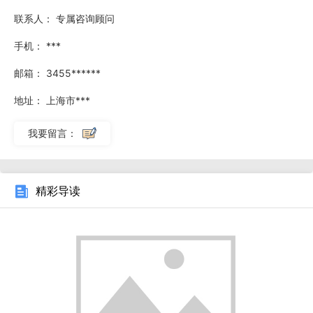
联系人：
专属咨询顾问
理单元主要用于去除污水中的大颗粒物质和固体悬浮物，如沙
子、泥土和纤维等。这一步骤可以通过物理方法，如格栅和沉
手机：
***
砂池，将这些杂质分离出来，从而减少对后续处理单元的负
邮箱：
3455******
荷。 接下来，生化处理单元是一体化污水处理设备的部分。
地址：
上海市***
它利用微生物的作用，将污水中的有机物质进行降解和转化，
从而达到去除污染物的目的。常见的生化处理工艺包括曝气生
我要留言：
物滤池、活性污泥法和厌氧处理等。这些工艺能够高效地去除
有机物质和氮、磷等营养物质，使污水得到有效处理。
精彩导读
在生产过程中，工业水处理设备生产厂家注重质量控制和
生产效率。他们采用先进的生产设备和工艺，严格执行
ISO9001质量管理体系，确保产品的稳定性和可靠性。同时，
他们还注重环境保护，采用节能环保的生产工艺，减少对环境
的影响。 工业水处理设备生产厂家还提供售后服务，包括设