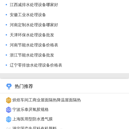
江西减排水处理设备哪家好
引进国外先进技术和自主研发，他们不断提高设备的处理效率
安徽工业水处理设备
和稳定性，降低运营成本和能耗。水处理设备 ，就选上海冠
河南定制水处理设备哪家好
境贸易有限公司，用户的信赖之选，有需要可以联系我司哦！
天津环保水处理设备批发
中国台湾定制水处理设备价格表
河南节能水处理设备价格表
上海冠境贸易有限公司为您提供水处理设备 ，有想法可以
浙江节能水处理设备批发
来我司咨询！浙江工业水处理设备生产厂家
辽宁零排放水处理设备价格表
工业水处理设备是现代工业生产中不可或缺的一部分。它
们用于去除水中的杂质和污染物，确保工业生产过程中的水质
热门推荐
符合相关标准和要求。而这些设备的生产厂家则扮演着至关重
要的角色，他们负责设计、制造和提供高质量的工业水处理设
烘焙车间工商业屋面隔热降温屋面隔热
01
备，以满足各行各业的需求。 工业水处理设备生产厂家通常
宁波乐泰厌氧胶规格
02
拥有先进的技术和设备，以及经验丰富的工程师和技术团队。
上海医用型防水透气膜
03
他们不*能够根据客户的具体需求进行定制设计，还能提供的
湖北国产先尼科有机颜料
04