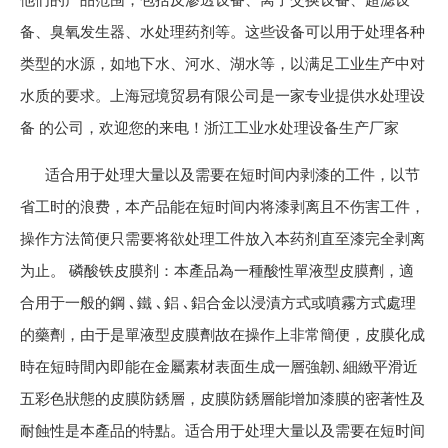
备、臭氧发生器、水处理药剂等。这些设备可以用于处理各种
类型的水源，如地下水、河水、湖水等，以满足工业生产中对
水质的要求。上海冠境贸易有限公司是一家专业提供水处理设
备 的公司，欢迎您的来电！浙江工业水处理设备生产厂家
适合用于处理大量以及需要在短时间内剥漆的工件，以节
省工时的浪费，本产品能在短时间内将漆剥离且不伤害工件，
操作方法简便只需要将欲处理工件放入本药剂直至漆完全剥离
为止。 磷酸铁皮膜剂：本產品為一種酸性單液型皮膜劑，適
合用于一般的鋼 ､鐵 ､鋁 ､鋁合金以浸漬方式或噴霧方式處理
的藥劑，由于是單液型皮膜劑故在操作上非常簡便，皮膜化成
時在短時間內即能在金屬素材表面生成一層強韌､細緻平滑近
五彩色狀態的皮膜防銹層，皮膜防銹層能增加漆膜的密著性及
耐蝕性是本產品的特點。适合用于处理大量以及需要在短时间