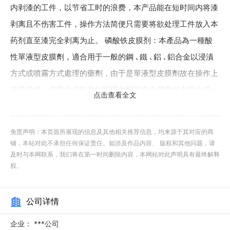
内剥漆的工件，以节省工时的浪费，本产品能在短时间内将漆
剥离且不伤害工件，操作方法简便只需要将欲处理工件放入本
药剂直至漆完全剥离为止。 磷酸铁皮膜剂：本產品為一種酸
性單液型皮膜劑，適合用于一般的鋼 ､鐵 ､鋁 ､鋁合金以浸漬
方式或噴霧方式處理的藥劑，由于是單液型皮膜劑故在操作上
非常簡便，皮膜化成時在短時間內即能在金屬素材表面生成一
点击查看全文
層強韌､細緻平滑近五彩色狀態的皮膜防銹層，皮膜防銹層能
增加漆膜的密著性及耐蝕性是本產品的特點。
浙江工业水处理
免责声明：本页面所展现的信息及其他相关推荐信息，均来源于其对应的商
设备生产厂家
水处理设备 ，就选上海冠境贸易有限公司，有
铺，本站对此不承担任何保证责任。如涉及作品内容、 版权和其他问题，请
需求可以来电咨询！
及时与本网联系，我们将在第一时间删除内容，本网站对此声明具有最终解释
权。
一体化污水处理设备采用了先进的处理工艺和技术，能够
将污水中的有害物质和污染物去除或降低到合理的标准，使其
公司详情
达到排放要求。它通常由预处理单元、生化处理单元和沉淀过
企业：
***公司
滤单元组成，每个单元都有特定的功能和作用。 首先，预处