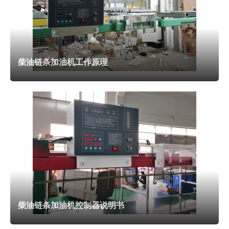
燃烧机以燃气为燃料，在燃烧机的设计上，研发团队会优化燃
气的混合系统，确保燃气与空气充分混合，让燃烧机在燃烧过
程中更充分，减少能源浪费，同时降低污染物排放。燃气燃烧
柴油链条加油机工作原理
机适配多种热能加热设备，无论是涂装行业使用的固化炉，还
是食品行业用到的面包炉，都能通过燃气燃烧机获得稳定的热
能。在燃气燃烧机的生产过程中，制造团队会严格把控燃烧机
的气密性，避免燃气泄漏，保障燃烧机使用时的安全，同时也
会对燃气燃烧机的点火系统进行优化，确保燃烧机点火稳定。
客户在使用燃气燃烧机后，对其便捷性和稳定性反馈良好，这
也推动公司进一步完善燃气燃烧机的性能。
中山市劳博机电科技有限公司的燃烧机在温度调节精度上
表现良好，能够精细控制输出的热能温度，满足下游设备对温
柴油链条加油机控制器说明书
度的严格要求。燃烧机的温度控制系统采用先进的传感技术，