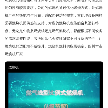
均匀性有较高要求，公司的燃烧机通过优化燃烧方式，让燃烧
机产生的热能均匀分布，适配面包炉的需求；前处理设备同样
需要燃烧机提供热能支持，对应的燃烧机也能贴合其运行特
点。无论是生物质燃烧机还是燃气燃烧机，都能根据不同设备
的需求调整性能，劳博团队也会持续研究不同设备的特性，让
燃烧机的适配性不断提升。燃烧机燃料供应需稳定。四川本市
燃烧机厂家
燃烧机