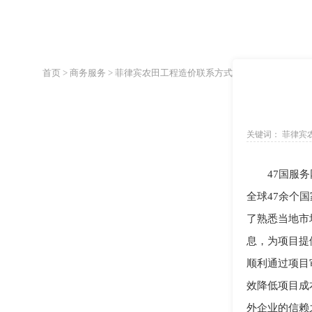
网络营销
电子商务
移动互
首页 >
商务服务 >
菲律宾农田工程造价联系方式
关键词： 菲律宾
工程造价
47国服
全球47余个
了熟悉当地市
息，为项目提
顺利通过项目
效降低项目成
外企业的信赖