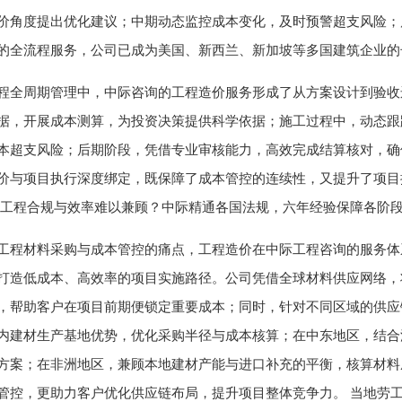
价角度提出优化建议；中期动态监控成本变化，及时预警超支风险；
的全流程服务，公司已成为美国、新西兰、新加坡等多国建筑企业的
程全周期管理中，中际咨询的工程造价服务形成了从方案设计到验收
据，开展成本测算，为投资决策提供科学依据；施工过程中，动态跟
本超支风险；后期阶段，凭借专业审核能力，高效完成结算核对，确
价与项目执行深度绑定，既保障了成本管控的连续性，又提升了项目推
外工程合规与效率难以兼顾？中际精通各国法规，六年经验保障各阶
工程材料采购与成本管控的痛点，工程造价在中际工程咨询的服务体系
打造低成本、高效率的项目实施路径。公司凭借全球材料供应网络，
，帮助客户在项目前期便锁定
重要
成本；同时，针对不同区域的供应
内建材生产基地优势，优化采购半径与成本核算；在中东地区，结合
方案；在非洲地区，兼顾本地建材产能与进口补充的平衡，核算材料
管控，更助力客户优化供应链布局，提升项目整体竞争力。 当地劳