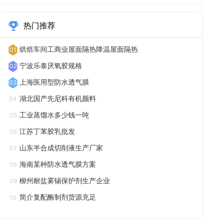
热门推荐
烘焙车间工商业屋面隔热降温屋面隔热
01
宁波乐泰厌氧胶规格
02
上海医用型防水透气膜
03
湖北国产先尼科有机颜料
04
工业蒸馏水多少钱一吨
05
江苏丁苯胶乳批发
06
山东半合成切削液生产厂家
07
海南某种防水透气膜方案
08
柳州耐盐雾锡保护剂生产企业
09
简介复配酶制剂货源充足
10