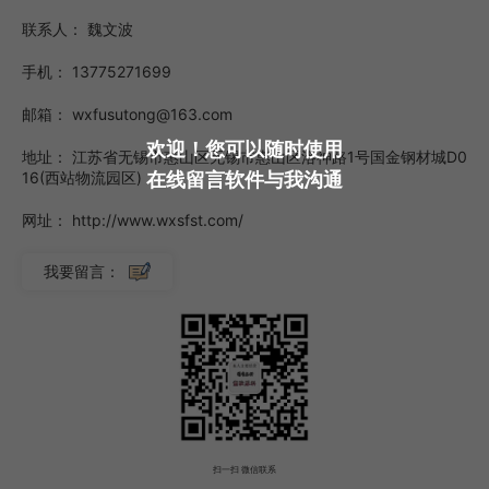
130 - 140℃之间，长期使用温度可达120℃，适用于制造一
联系人：
魏文波
些需要在高温下工作的部件，如汽车发动机周边的零部件。应
手机：
13775271699
用：电子电器外壳、汽车零部件、建筑采光材料、医疗器械
邮箱：
wxfusutong@163.com
等。常州进口工程塑料费用需要品质工程塑料供应可选择无锡
欢迎！您可以随时使用
市福塑通塑料科技有限公司。
地址：
江苏省无锡市惠山区无锡市惠山区洛神路1号国金钢材城D0
在线留言软件与我沟通
16(西站物流园区)
网址：
http://www.wxsfst.com/
我要留言：
扫一扫
微信联系