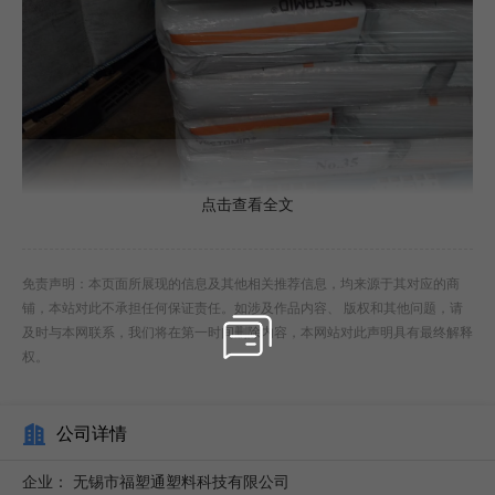
点击查看全文
免责声明：本页面所展现的信息及其他相关推荐信息，均来源于其对应的商
聚碳酸酯（PC）特性高透明度：透光率可达89% - 90%，
铺，本站对此不承担任何保证责任。如涉及作品内容、 版权和其他问题，请
接近玻璃的透明度，常用于制造光学镜片、透明容器等。例
及时与本网联系，我们将在第一时间删除内容，本网站对此声明具有最终解释
权。
如，一些太阳镜镜片采用PC材质，既保证清晰视野，又轻便
抗冲击。抗冲击性强：抗冲击强度是普通玻璃的250 - 300
公司详情
倍，是亚克力板材的20 - 30倍，可用于制造安全防护用品，
如头盔、防弹玻璃等。耐热性好：热变形温度较高，一般在
企业：
无锡市福塑通塑料科技有限公司