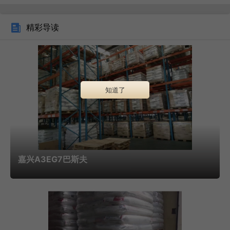
精彩导读
PPS（聚苯硫醚）特性：耐高温（长期使用温度
240℃）、耐化学腐蚀（除浓硫酸外）、阻燃V-0级。应用：
汽车发动机罩、电磁阀、化工泵叶轮。品牌：东丽Fortron®、
索尔维Ryton®。PEI（聚醚酰亚胺）特性：透明琥珀色、耐高
知道了
温（Tg 217℃）、耐水解（沸水浸泡1000小时性能不变）。
应用：医疗器械手柄、微波炉观察窗、航空内饰件。品牌：沙
特基础工业Ultem®、GE（现SABIC）Ultem®。PES（聚醚
砜）特性：透明度高（透光率88%）、耐蒸汽灭菌
嘉兴A3EG7巴斯夫
（134℃/30分钟）、生物相容性优异。应用：血液透析器、
手术器械托盘、食品接触容器。品牌：住友化学
Sumikaexcel®、巴斯夫Ultrason® E。PEEK（聚醚醚酮）特
性：耐高温（长期使用温度260℃）、耐磨、耐辐射（γ射线
照射后性能不变）。应用：航空航天结构件、人工关节、半导