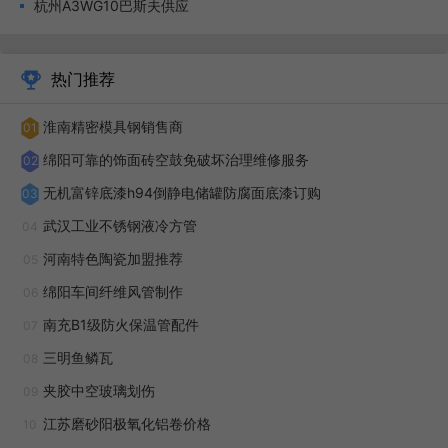
杭州A3WG10巴斯夫供应
热门推荐
淮南精密模具钢销售商
01
绵阳可靠的饰面砖空鼓免破坏治理维修服务
02
无机富锌底漆h94倒静电储罐防腐面底漆订购
03
武汉工业不锈钢液冷方管
04
河南特色陶瓷加盟推荐
05
绵阳车间纤维风管制作
06
南充B1级防火保温管配件
07
技术赋能是福塑通的关键价值所在。针对不同工程塑料的
三明鱼鳞瓦
08
特性，团队提供从选型到量产的全流程指导：预处理阶段：针
夹胶中空玻璃划伤
09
对 PA 吸湿性强的特点，制定 80-120℃、4-8 小时的干燥方
江苏磨砂阳极氧化铝卷价格
10
案，确保含水量控制在 0.1% 以下；成型阶段：为 POM 加工