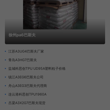
体晶圆夹具。品牌：威格斯Victrex®、索尔维KetaSpire®。
绿色化：循环经济与低碳制造生物基材料：秸秆基聚酰胺
实现规模化生产，成本较石油基材料降低35%。回收利用：全
球首条万吨级PEEK回收线通过溶剂解聚技术实现原料再生，
徐州pa6巴斯夫
成本降低30%。低碳工艺：超临界CO₂发泡技术替代化学发泡
剂，VOCs排放降低80%。智能化：数字技术赋能制造AI配方
江苏A3UG4巴斯夫厂家
设计：巴斯夫“Modelfactory”平台通过机器学习优化纳米填料
青岛A3HG7巴斯夫
分布，研发周期缩短60%。数字孪生：东方盛虹开发的“数字
盐城科思创TPU UD95A塑料粒子价格
孪生系统”模拟分子链结构，将PEEK透光率研发周期从3年压
镇江A3EG6巴斯夫公司
缩至8个月。远程运维：通佳机械的智能运维系统实现全球设
舟山A3EG3巴斯夫代理商
备互联，故障响应速度从“天级”提升至“小时级”。品质工程塑
连云港科思创TPU1960A
料供应，选择无锡市福塑通塑料科技有限公司，有需要可以电
吕梁A3X2G7巴斯夫现货
话联系我司哦。