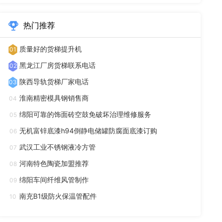
热门推荐
质量好的货梯提升机
01
黑龙江厂房货梯联系电话
02
陕西导轨货梯厂家电话
03
淮南精密模具钢销售商
04
绵阳可靠的饰面砖空鼓免破坏治理维修服务
05
无机富锌底漆h94倒静电储罐防腐面底漆订购
06
武汉工业不锈钢液冷方管
07
河南特色陶瓷加盟推荐
08
绵阳车间纤维风管制作
09
南充B1级防火保温管配件
10