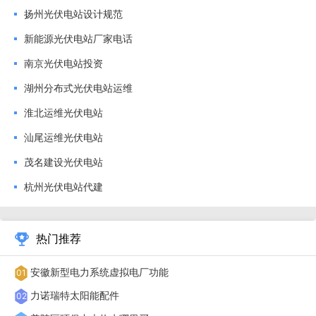
扬州光伏电站设计规范
脂、硅酮耐侯胶、联氨酯涂料、JS水泥基家庭屋顶光伏电站有
新能源光伏电站厂家电话
什么优势和劣势利用屋顶闲置资源，并可产生经济效益；相当
南京光伏电站投资
于在屋顶增加一个隔热层，对建筑起到更好的保温作用；发的
电可自用，也可上网，还可以享受补贴；可以起到广告作用，
湖州分布式光伏电站运维
为**绿色能源的推广起到积极作用。老瓦片屋顶怎么搭建分布
淮北运维光伏电站
式电站踏勘设计首先，我们要和业主一起爬屋顶、查勘现场，
汕尾运维光伏电站
以确定该屋顶在承重、朝向等方面，是否具备安装光伏发电的
茂名建设光伏电站
条件。如果具备了，那就要测量屋顶尺寸，在图纸上标注出坡
杭州光伏电站代建
面朝向和遮挡等，据此，大致给出业主所能安装的光伏装机
量。经过了这一系列流程后，再根据业主家庭用电情况，本
热门推荐
着“自发自用，余电上网，收益**大化”的原则，我们测算出该
套别墅屋顶共可安装。接下来就是商务谈判阶段、签订合同。
安徽新型电力系统虚拟电厂功能
01
合同签订后，我们将支架安装、组件排布和电气接入方案设计
力诺瑞特太阳能配件
02
完成，在这个设计时，我们由国外从事多年光伏设计的工程师