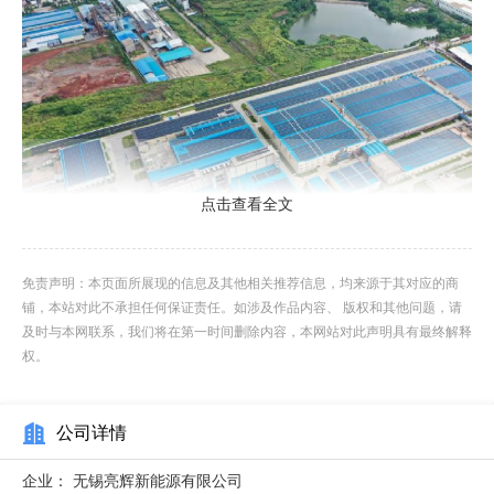
点击查看全文
免责声明：本页面所展现的信息及其他相关推荐信息，均来源于其对应的商
铺，本站对此不承担任何保证责任。如涉及作品内容、 版权和其他问题，请
及时与本网联系，我们将在第一时间删除内容，本网站对此声明具有最终解释
权。
在光伏中上游产能严重过剩的时期，为了拉动组件销售，
很多企业转战下游，力图在光伏电站上做出一番成就。而**又
公司详情
连续发布关于光伏与风电行业并网发电、上网电价补贴等利好
政策，光伏电站发展前景被看好。目前，****的光伏电站投资
企业：
无锡亮辉新能源有限公司