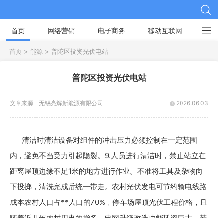
首页
网络营销
电子商务
移动互联网
社
首页 >
能源 >
普陀区投资光伏电站
普陀区投资光伏电站
文章来源：
无锡亮辉新能源有限公司
2026.06.03
清洁时清洁设备对组件的冲击压力必须控制在一定范围
内，避免不当受力引起隐裂。9.人员进行清洁时，禁止站立在
距离屋顶边缘不足1米的地方进行作业。不准将工具及杂物向
下投掷，清洗完成后统一带走。农村光伏发电可节约输电线路
成本农村人口占**人口的70%，停车场屋顶光伏工程价格，且
随着近几年农村用电的增多，电网升级改造功能耗资巨大。若