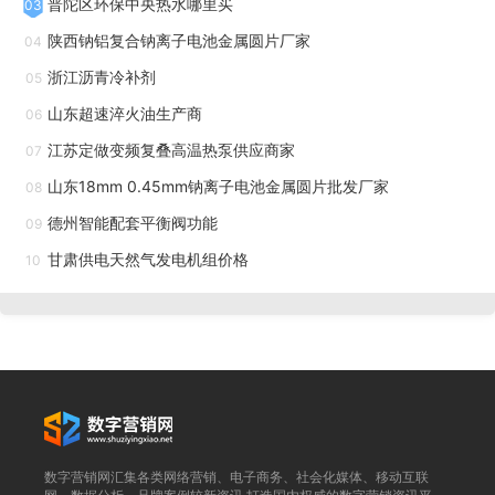
普陀区环保中央热水哪里买
03
进行设计，目的是把国外**、成熟的设计理念，快速切入到我
陕西钠铝复合钠离子电池金属圆片厂家
04
们国内的工程中来，特别是在标准化、流程化上，可以很好地
浙江沥青冷补剂
05
实现中外的无缝对接。
山东超速淬火油生产商
06
江苏定做变频复叠高温热泵供应商家
07
如果运维人员能及时发现，可以***提升电站的发电量。
山东18mm 0.45mm钠离子电池金属圆片批发厂家
08
1、组件的主要故障运维过程中，组件出现的主要问题包括：
德州智能配套平衡阀功能
组件松动、热斑失效、玻璃破裂、接线盒二极管失效等，产生
09
甘肃供电天然气发电机组价格
的主要原因：1）施工未紧固压块带来组件松动；2）与组件自
10
身质量有关。2、汇流箱的主要故障汇流箱的主要故障和原因
如下表所示：1）熔断器烧毁，主要由于保险丝质量或选用的
熔断器额定电流过小2）断路器发热、跳闸3）通讯异常（含
汇流箱通讯采集模块损坏问题）4）接线端子发热，主要由于
端子松动，电阻过大）、5）支路故障，如接地故障、过流，
出现直流拉弧等问题上述5个问题的出现频率参考图2。图2汇
数字营销网汇集各类网络营销、电子商务、社会化媒体、移动互联