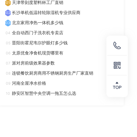
天津带刻度塑料杯工厂直销
01
长沙单机低温转轮除湿机专业供应商
02
北京家用净热一体机多少钱
03
全自动西门子洗衣机专卖店
04
晋阳街霍尼韦尔护眼灯多少钱
05
太原优食净食机现货哪里有
06
派对房前级效果器参数
07
连锁餐饮厨房商用不锈钢厨房生产厂家直销
08
河南全屋净水价格
09
静安区智慧中央空调一拖五怎么选
10