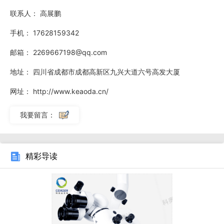
法清晰观察脑部神经和血管的分布，容易损伤神经，导致患者
联系人：
高展鹏
术后出现肢体麻木、语言障碍等后遗症；骨科手术中，视野局
手机：
17628159342
限无法观察到骨折部位的细节，导致骨折复位不精细，影响术
邮箱：
2269667198@qq.com
后康复。此外，视野局限还会增加手术时间，医护人员需要频
繁调整设备角度，才能观察到不同部位的手术区域，不*降低
地址：
四川省成都市成都高新区九兴大道六号高发大厦
手术效率，还会增加患者术中出血和的风险。
江苏脑外科显微
网址：
http://www.keaoda.cn/
镜生产商
显微镜，质量有保障。
我要留言：
精彩导读