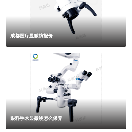
成都医疗显微镜报价
【数字化手术选高兼容性手术显微镜】随着数字化医疗的
快速发展，医疗机构对手术显微镜的兼容性要求越来越高，一
款高兼容性的手术显微镜，能对接各类数字化医疗设备，助力
医疗机构实现手术数字化、智能化，提升诊疗水平和教学质
量。市面上很多手术显微镜兼容性差，无法对接导航系统、摄
像机、远程会诊设备，无法实现手术图像的实时传输和共享，
制约了医疗机构的数字化发展；而成都科奥达光电的手术显微
镜，注重兼容性设计，配备标准接口，可轻松对接手术导航系
统、摄像机、显示器等设备，满足数字化诊疗需求。例如，对
眼科手术显微镜怎么保养
接导航系统可实现术中实时导航，提升微创手术精细度；对接
摄像机和显示器可实现手术图像实时展示，方便手术教学和病