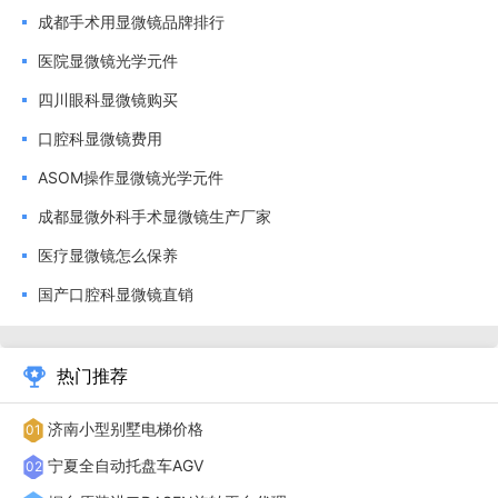
成都手术用显微镜品牌排行
例讨论；对接远程会诊系统可实现异地指导，提升基层医院的
医院显微镜光学元件
诊疗水平。成都科奥达的手术显微镜，以高兼容性助力医疗机
四川眼科显微镜购买
构实现数字化升级，无论是三甲医院的精细微创手术，还是基
层医院的常规手术，都能完美适配，值得各类医疗机构深入考
口腔科显微镜费用
察合作。
ASOM操作显微镜光学元件
成都显微外科手术显微镜生产厂家
【基层医院选手术显微镜看适配性】基层医院采购手术显
医疗显微镜怎么保养
微镜，需求是适配性强、操作简便、维护成本低，无需追求复
国产口腔科显微镜直销
杂的功能，选择一款贴合基层诊疗需求的手术显微镜，才能真
正提升诊疗能力，避免资源浪费。市面上很多厂家的手术显微
镜功能复杂、体积庞大，不适合基层医院狭小的手术室，且维
热门推荐
护成本高，基层医院难以承担；而成都科奥达光电的手术显微
济南小型别墅电梯价格
01
镜，专门针对基层医院需求优化设计，打造高适配、低维护、
宁夏全自动托盘车AGV
02
易操作的产品。公司的手术显微镜体积小巧，提供多种支架类