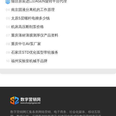
烟台原装进口DASEN旋转平台代理
03
型，适配基层医院狭小的手术室；操作简便，医护人员短期培
南京固液分离机的工作原理
04
训即可上手；维护成本低，采用国产质量元器件，维修便捷、
太原5层螺杆电梯多少钱
05
配件充足，大幅减轻基层医院的经济负担。同时，产品涵盖眼
机床高压断削泵价格
06
科、口腔科、五官科等基层常用品类，能一站式满足基层医院
重庆薄材薄膜测厚仪产品资料
07
的多样化需求，无需重复采购。成都科奥达的手术显微镜，精
重庆中引AV泵厂家
08
细适配基层医院的诊疗场景，是基层医院提升诊疗能力的推
石家庄STD优化弧型带轮服务
荐，值得各类基层医疗机构深入了解合作。显微镜，专业光学
09
福州实验室机械手品牌
设备。
10
数字营销网汇集各类网络营销、电子商务、社会化媒体、移动互联