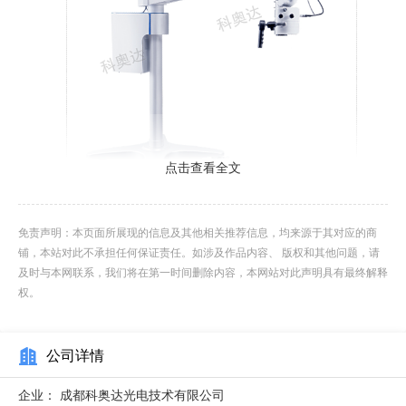
点击查看全文
【手术显微镜视野局限影响操作】视野局限是很多手术显
免责声明：本页面所展现的信息及其他相关推荐信息，均来源于其对应的商
微镜存在的普遍痛点，尤其是在复杂的微创手术中，视野范围
铺，本站对此不承担任何保证责任。如涉及作品内容、 版权和其他问题，请
窄、无法灵活调节，会严重影响医护人员的操作，增加手术风
及时与本网联系，我们将在第一时间删除内容，本网站对此声明具有最终解释
权。
险。部分手术显微镜的视野调节功能不完善，只能固定在单一
视野范围，无法根据手术需求灵活调整，导致医护人员无法观
公司详情
察手术区域，容易出现视野盲区，进而导致手术失误，损伤周
围正常组织。例如，脑外科手术中，手术显微镜视野局限，无
企业：
成都科奥达光电技术有限公司