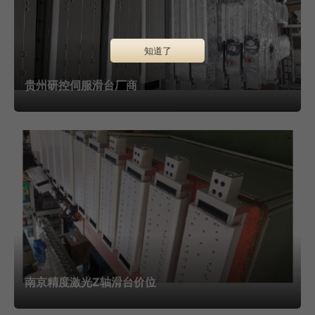
知道了
上海丝杆滑台是机床和精密机械中常用的传动元件，其主
贵州研控伺服滑台厂商
要功能是将旋转运动转化为直线运动或将扭矩化为轴向重复
力，具有高精度，可逆性和效率好的特点。上海丝杆滑台与滑
动螺旋副相比，驱动扭矩为1/3.由于滚珠丝杠副的丝杠和螺母
之间滚动着大量的滚珠，可以获得更高的运动效率。与过去的
滑动丝杠副相比，驱动扭矩小于1/3.即达到相同的运动结果所
需的功率丝杠副的1/3，非常有助于省电。由于丝杆滑台采用
滚珠运动，启动力矩极小，不会出现滑动等爬行现象。可以对
无侧隙，高刚性的滚珠丝杠副进行预压，由于预压轴向间隙可
以达到负值，进而可以获得更高的刚性（当滚珠丝杠用于机械
南京精度激光Z轴滑台价位
装置时，由于滚珠排斥作用，可以增强螺母部分的刚性）