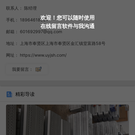
同时大概率会反映这个企业属于那种环境。“速度”和“重量”也
联系人：
陈经理
是电动滑台成为企业定位的重要选择因素，也是电动滑台应用
欢迎！您可以随时使用
手机：
18964618551
环境决定的一个因素，所以我们在选择电动滑台的时候，如果
在线留言软件与我沟通
邮箱：
601692997@qq.com
你不太了解电动滑台这个产品，也可以根据自己的工业环境购
买。钢带丝杆全密封滑台生产直线滑台模组从内部结构可分
地址：
上海市奉贤区上海市奉贤区金汇镇堂富路58号
为：同步带型滑台模组和丝杆型滑台模组。
网址：
https://www.uyjsh.com/
我要留言：
精彩导读