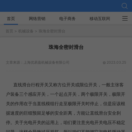
首页
网络营销
电子商务
移动互联网
社
首页 >
机械设备 >
珠海全密封滑台
珠海全密封滑台
文章来源：
上海优易嘉机械设备有限公司
2023.03.25
直线滑台行程开关又称方位开关或限位开关，一般主张客
户装备三个感应开关，一个起点开关，两个极限开关，极限开
关的作用在于当直线模组行走至极限开关时停止，但是应该根
据速度的巨细预留足够的安全距离，方能让直线滑台安全刹
停。关于光电开关的运用上，咱们要注意光电开关电压不稳定
问题，这样会导致过压损坏，所以咱们不能把它与电机驱动器