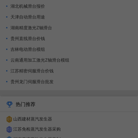
随着自动化的开展，电动滑台逐渐受到重视，有很多机械
湖北机械滑台报价
工程师对它更是爱不释手，运用起来不*方便，而且提高了工
天津自动滑台用途
作效率。那么电动滑台有什么分类？不同类型的电动滑台之间
湖南精度激光Z轴滑台
有什么区别？开放式同步带类型和滚珠丝杆类型的电动滑台大
贵州直线滑台价钱
致分为开放式同步带电动滑台和开放式滚珠丝杆电动滑台，具
吉林电动滑台模组
有高刚度、电动滑台装置、保护性好、体积小、重量轻等特
云南通用加工激光Z轴滑台模组
点。前者的同步带可以替代滚珠丝杆完成长距离运输和传动，
江苏精密伺服滑台价钱
为用户节省了大量本钱，具有较高的电动滑台实用性，可以省
贵州龙门伺服滑台批发
略用户自己规划和制作的部分，组装变得更加简单，受到广大
客户的喜爱。严格来说直线滑台只有两种驱动方式，一种是丝
杆型驱动方式，还有一个方式是皮带型驱动。
热门推荐
山西建材蒸汽发生器
01
江苏免检蒸汽发生器采购
02