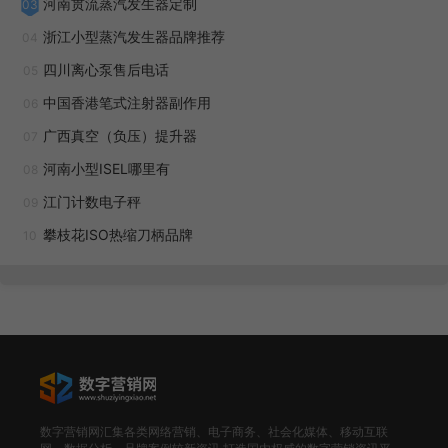
河南贯流蒸汽发生器定制
03
浙江小型蒸汽发生器品牌推荐
04
四川离心泵售后电话
05
中国香港笔式注射器副作用
06
广西真空（负压）提升器
07
河南小型ISEL哪里有
08
江门计数电子秤
09
攀枝花ISO热缩刀柄品牌
10
找电动滑台公司的瞬间，很多公司不确定该选哪家公司，
各家实力不同，需要找目标的话，很多电动滑台公司只在乎利
益，所以对客户的根本要求不符合，很多时候选择没有细节的
电动滑台公司时不要盲目行动，[而且，要重点是要去考察电
动滑台公司在哪方面是被客户认可的，是费用、品质还是服务
方面，更关键的是面对客户的要求与实际情况有针对性的解决
数字营销网汇集各类网络营销、电子商务、社会化媒体、移动互联
方法查看电动滑台公司的硬件配置。设备设施、占地面积、太