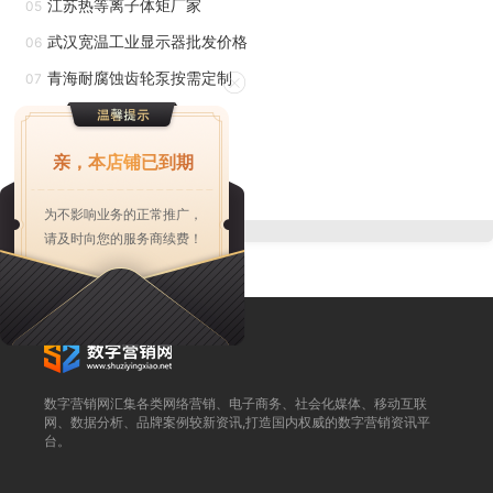
江苏热等离子体矩厂家
05
造，塑料拼块采用脱卸式新结构和新工艺，提高了拼块面板和
武汉宽温工业显示器批发价格
06
基座的配合精度，屏面平整度好，缝隙小，互换性好，更改模
青海耐腐蚀齿轮泵按需定制
07
拟接线图方便灵敏，塑料拼块采用进口工程塑料，具有强度
合流托盘输送线出库医药
08
高，色泽一致和阻燃特性，它可以组成圆弧屏架屏面，底座、
北京T型直线电机更实惠
09
顶盖和边屏选用铝塑板或不锈钢装饰、整体效果美观，屏面过
亲，本店铺已到期
企业电站检测收费标准
度平滑，各种智能遥信元件、遥测显示器等仪表均能方便镶嵌
10
为不影响业务的正常推广，
安装在模拟屏上。想要购买马赛克模拟屏 ，就选江阴华源电
请及时向您的服务商续费！
气，有想法的可以来电咨询！
模拟屏主要被用于变电站或是配电室等电力行业中。它所
起到的主要作用就是用来防止由电力操作失误而引起的停电或
是火灾等安全事故的发生。它之所以能实现预防电力误操作，
数字营销网汇集各类网络营销、电子商务、社会化媒体、移动互联
是因为它的屏面上完整呈现了变电站或配电室的电力一次主接
网、数据分析、品牌案例较新资讯,打造国内权威的数字营销资讯平
台。
线图，主接线图上具有模拟断路器、刀闸、地刀等可操作的部
件以及可以指示出各项设备状态的指示灯。在正式电力操作前