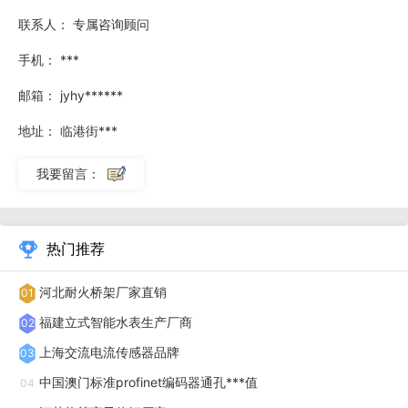
联系人：
专属咨询顾问
9000分布式模拟屏控制系统的远动屏蔽功能就能达到这样的
效果，而且随时可以修改，当DIS-MAIN9000模拟屏控制器进
手机：
***
入远动屏蔽设置状态后，轻触需要屏蔽的遥信灯，使其变为红
邮箱：
jyhy******
灯，然后确认退出即可。如要解除屏蔽，还是进入远动屏蔽设
地址：
临港街***
置状态，把需要解除屏蔽的红灯轻触变成绿灯，确认退出即可
由通信控制了。被屏蔽远动的遥信灯状态可在下位状态手动改
我要留言：
变，保持与现场一致，退出下位状态后远动通信是不能改变该
灯的状态的。
热门推荐
模拟屏作为传统的模拟显示设备，是大型企业调度监控系
河北耐火桥架厂家直销
01
统中的一个重要的组成部分，被运用于公用事业及相关范围，
福建立式智能水表生产厂商
02
在电力、煤炭、水利、环保、公路、铁路、航空、化工等行业
上海交流电流传感器品牌
03
中的安全运行系统中发扬着不可替代的作用。它引进国外先进
中国澳门标准profinet编码器通孔***值
04
技术和工艺，结合我国调度自动化系统的实际情况而设计制