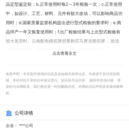
品定型鉴定前；b.正常使用时每2～3年检验一次；c.正常使用
中，如设计、工艺、材料、元件有较大改动，可以影响商品功
用时；d.国家质量监督机构提出进行型式检验的要求时；e.商
品停产一年又恢复使用时；f.出厂检验结果与上次型式检验有
较大差异时。云南配电模拟屏想要购买马赛克模拟屏 ，就选
江阴华源电气，让您满意，有想法可以来我司咨询！
点击查看全文
DIS-9000分布式模拟屏控制系统遥信远动屏蔽功能：现场
调试时经常碰到这样一个问题：不能实时采集到部分开关、刀
免责声明：本页面所展现的信息及其他相关推荐信息，均来源于其对应的商
铺，本站对此不承担任何保证责任。如涉及作品内容、 版权和其他问题，请
闸的状态（后台转发给模拟屏的永远是分闸状态），原因很
及时与本网联系，我们将在第一时间删除内容，本网站对此声明具有最终解释
多，有的设备老旧没有辅助触点或辅助触点损坏，有的是开关
权。
量采集设备损坏，但是在不久的将来肯定会进入系统并转发给
模拟屏，而在能转发之前模拟屏上的状态还必须与现场保持一
公司详情
致。这样的话首先该设备必须在通信点表内，其次还不受通信
企业：
***公司
控制而且能手动改变状态，江阴市华源电气有限公司的DIS-