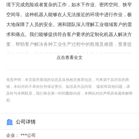
境下完成危险或者复杂的工作，如水下作业、密闭空间、狭窄
空间等。这种机器人能够在人无法接近的环境中进行作业，极
大地保障了人员的安全。洲和团队深入理解工业领域客户的需
求和痛点。我们能够提供符合客户要求的定制化机器人解决方
案，帮助客户解决各种工业生产过程中的瓶颈及难题，显著提
高生产效率。湖北城市巡检机器人施工方案上海洲和智能科技
点击查看全文
有限公司是一家专业提供轨道巡检机器人的公司，欢迎新老客
户来电！
免责声明：本页面所展现的信息及其他相关推荐信息，均来源于其对应的商
铺，本站对此不承担任何保证责任。如涉及作品内容、 版权和其他问题，请
2、硬件架构机器人的硬件将主要由中枢控制器、四轮全
及时与本网联系，我们将在第一时间删除内容，本网站对此声明具有最终解释
向机器人平台、垂直升降构成。其中中枢控制器主要负责数据
权。
信息的采集和处理，对机器人的运动姿态予以实时监控及控
制。同时将机器人的传感器数据信息、运动状态信息等传输至
公司详情
中控机，并对相应的控制指令予以响应；四轮全向机器人平台
企业：
***公司
是机器人的承载平台，将借助4个麦克纳姆轮实现驱动;垂直升