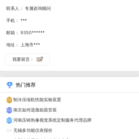
联系人：
专属咨询顾问
降云台在控制器以及直流无刷电机的驱动及控制下，主要负责
对机器人的多度检测：传感器系统主要包括激光雷达、超宽带
手机：
***
定位模块等传感器而构成，通过多种传感器的协同配合，共同
邮箱：
9350******
完成对机器人相关情况的判断。
地址：
上海市***
巡检机器人在石油化工行业中主要检查以下设备：石油储
我要留言：
罐：巡检机器人可以用来监测石油储罐内部的液位、温度、压
力等参数，以确保储罐的正常运行和安全。化工反应器：巡检
机器人可以对化工反应器进行在线监测，包括反应温度、压
热门推荐
力、液位等参数，以及原料的流量和成分等，以确保化工生产
制冷压缩机性能实验装置
01
的稳定和安全。管道和阀门：巡检机器人可以检查管道和阀门
南京如何选激励器安装
02
的运行状态，发现可能存在的泄漏和异常声响，及时进行维修
河南压铸热像视觉系统定制服务代理品牌
03
和更换，以避免事故的发生。巡检机器人在石油化工行业中主
无锡多功能仪表报价
04
要检查以下设备：石油储罐：巡检机器人可以用来监测石油储