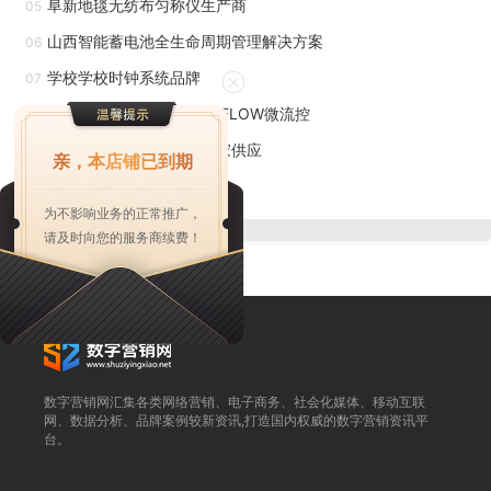
阜新地毯无纺布匀称仪生产商
05
罐内部的液位、温度、压力等参数，以确保储罐的正常运行和
山西智能蓄电池全生命周期管理解决方案
06
安全。化工反应器：巡检机器人可以对化工反应器进行在线监
学校学校时钟系统品牌
07
测，包括反应温度、压力、液位等参数，以及原料的流量和成
四川生物实验室法国ELVEFLOW微流控
08
分等，以确保化工生产的稳定和安全。管道和阀门：巡检机器
江西怎样选择空调监控厂家供应
09
人可以检查管道和阀门的运行状态，发现可能存在的泄漏和异
亲，本店铺已到期
陕西高速振荡培养箱推荐
常声响，及时进行维修和更换，以避免事故的发生。智能机器
10
为不影响业务的正常推广，
巡检机器人，就选上海洲和智能科技有限公司，用户的信赖之
请及时向您的服务商续费！
选，有需要可以联系我司哦！
防爆巡检机器人方案是一种针对工业、民用、
军
shi
等多个
领域的防爆环境设计的巡检机器人，它具有防爆、防尘、防水
等功能，可以在各种恶劣环境中进行巡检和检测工作。该机器
数字营销网汇集各类网络营销、电子商务、社会化媒体、移动互联
人方案主要由以下几个部分组成：防爆四轮差速底盘：机器人
网、数据分析、品牌案例较新资讯,打造国内权威的数字营销资讯平
台。
采用防爆四轮差速底盘，能够在各种复杂环境中进行稳定行驶
和移动，同时具有较高的越障能力和爬坡能力。防爆无线充电