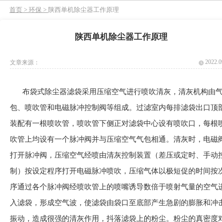
首页 >
环保 >
陕西单机除尘器工作原理
陕西单机除尘器工作原理
2022.0
文章来源：
布袋式除尘器滤袋采用压缩空气进行喷吹清灰，清灰机构由
包、喷吹管和电磁脉冲控制阀等组成。过滤室内每排滤袋出口顶
装配有一根喷吹管，喷吹管下侧正对滤袋中心设有喷吹口，每根
吹管上均设有一个脉冲阀并与压缩空气气包相通。清灰时，电磁
打开脉冲阀，压缩空气经喷由清灰控制装置（差压或定时、手动
制）按设定程序打开电磁脉冲喷吹，压缩气体以极短促的时间按
序通过各个脉冲阀经喷吹管上的喷嘴诱导数倍于喷射气量的空气
入滤袋，形成空气波，使滤袋由袋口至底部产生急剧的膨胀和冲
振动，造成很强的清灰作用，抖落滤袋上的粉尘。粉尘的真密度