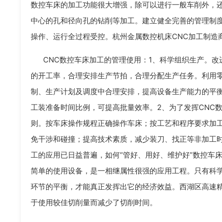
数控车床的加工功能很大增强，除可以进行一般车削外，
中心的孔和径向孔的钻削等加工。建立健全完善的管理制度
操作、运行全过程受控。杭州金属数控机床CNC加工制造
CNC数控车床加工的管理使用：1、科学组织生产。改
的开工率，合理安排生产节拍，合理分配生产任务。利用
制、生产计划及调度中合理安排，提高设备生产能力的平
工装准备时间比例，可提高批量效率。2、为了发挥CNC
则。按车床操作规程正确操作车床；按工艺和程序要求加工
免干涉和碰撞；提高技术素质，减少装刀、找正等非加工时
工的应用已日益普遍，如何“管好、用好、维护好”数控车
简单的使用设备，是一相继属性很强的应用工程。只有科学
环节的平衡，才能真正发挥出它的经济效益。西湖区高速精
于使用较佳切削量而减少了切削时间。