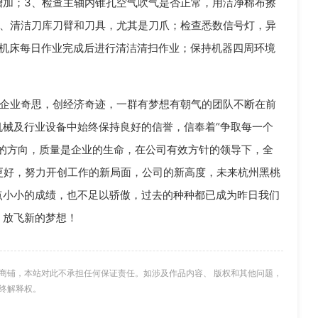
增加；3、检查主轴内锥孔空气吹气是否正常，用洁净棉布擦
4、清洁刀库刀臂和刀具，尤其是刀爪；检查悉数信号灯，异
；机床每日作业完成后进行清洁清扫作业；保持机器四周环境
企业奇思，创经济奇迹，一群有梦想有朝气的团队不断在前
械及行业设备中始终保持良好的信誉，信奉着“争取每一个
的方向，质量是企业的生命，在公司有效方针的领导下，全
更好，努力开创工作的新局面，公司的新高度，未来杭州黑桃
点小小的成绩，也不足以骄傲，过去的种种都已成为昨日我们
，放飞新的梦想！
商铺，本站对此不承担任何保证责任。如涉及作品内容、 版权和其他问题，
终解释权。