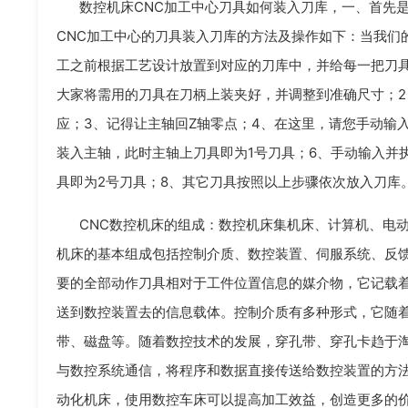
数控机床CNC加工中心刀具如何装入刀库，一、首先
CNC加工中心的刀具装入刀库的方法及操作如下：当我们
工之前根据工艺设计放置到对应的刀库中，并给每一把刀具
大家将需用的刀具在刀柄上装夹好，并调整到准确尺寸；
应；3、记得让主轴回Z轴零点；4、在这里，请您手动输入并
装入主轴，此时主轴上刀具即为1号刀具；6、手动输入并执行
具即为2号刀具；8、其它刀具按照以上步骤依次放入刀库
CNC数控机床的组成：数控机床集机床、计算机、电
机床的基本组成包括控制介质、数控装置、伺服系统、反
要的全部动作刀具相对于工件位置信息的媒介物，它记载
送到数控装置去的信息载体。控制介质有多种形式，它随
带、磁盘等。随着数控技术的发展，穿孔带、穿孔卡趋于淘
与数控系统通信，将程序和数据直接传送给数控装置的方法
动化机床，使用数控车床可以提高加工效益，创造更多的