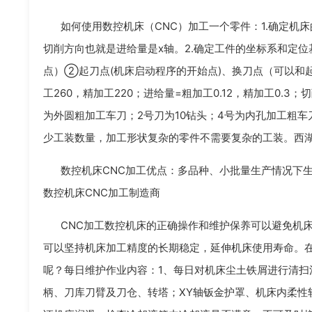
如何使用数控机床（CNC）加工一个零件：1.确定机
切削方向也就是进给量是x轴。2.确定工件的坐标系和定
点）②起刀点(机床启动程序的开始点)、换刀点（可以和
工260，精加工220；进给量=粗加工0.12，精加工0.
为外圆粗加工车刀；2号刀为10钻头；4号为内孔加工粗车
少工装数量，加工形状复杂的零件不需要复杂的工装。西湖
数控机床CNC加工优点：多品种、小批量生产情况下
数控机床CNC加工制造商
CNC加工数控机床的正确操作和维护保养可以避免机
可以坚持机床加工精度的长期稳定，延伸机床使用寿命。在
呢？每日维护作业内容：1、每日对机床尘土铁屑进行清扫
柄、刀库刀臂及刀仓、转塔；XY轴钣金护罩、机床内柔性