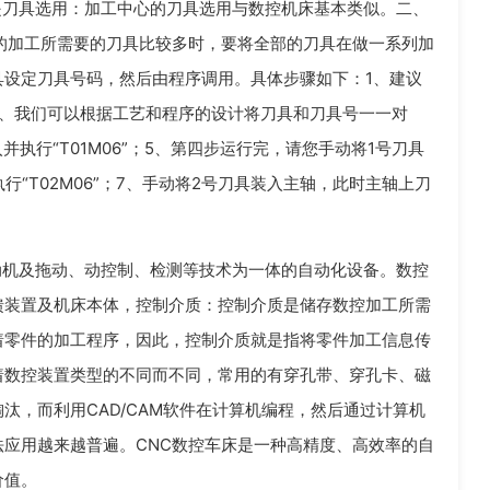
是刀具选用：加工中心的刀具选用与数控机床基本类似。二、
的加工所需要的刀具比较多时，要将全部的刀具在做一系列加
设定刀具号码，然后由程序调用。具体步骤如下：1、建议
2、我们可以根据工艺和程序的设计将刀具和刀具号一一对
执行“T01M06”；5、第四步运行完，请您手动将1号刀具
“T02M06”；7、手动将2号刀具装入主轴，此时主轴上刀
。
动机及拖动、动控制、检测等技术为一体的自动化设备。数控
馈装置及机床本体，控制介质：控制介质是储存数控加工所需
着零件的加工程序，因此，控制介质就是指将零件加工信息传
着数控装置类型的不同而不同，常用的有穿孔带、穿孔卡、磁
汰，而利用CAD/CAM软件在计算机编程，然后通过计算机
应用越来越普遍。CNC数控车床是一种高精度、高效率的自
价值。