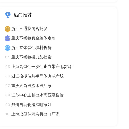
热门推荐
浙江三通换向阀批发
01
重庆不锈钢真空腔体定制
02
浙江立体弹性填料售价
03
重庆不锈钢磁力架批发
04
上海高弹性一次性止血带产地货源
05
浙江模拟芯片半导体测试产线
06
重庆滚筒线流水线厂家
07
江苏中心主轴出水高压泵售价
08
郑州自动化湿法哪家好
09
上海成型件清洗机出口厂家
10