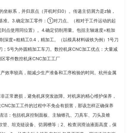
床的坐标系，并归原点（开机时归0）。传递主切屑力是z轴，
位基准。3.确定加工零件：①对刀点、（相对于工件运动的起
起到点使用同位置）。4.确定切削用量。包括主轴速度=粗加
3；切削深度=粗精工0.4，精加工。（以模具材料碳铁为例）1号刀
刀；5号为外圆精加工车刀。数控机床CNC加工优点：大量减
区零件数控机床CNC加工工厂
生产效率较高，能减少生产准备和工序检验的时间。杭州金属
床非正常磨损，避免机床突发故障。对机床的精心维护保养，
CNC加工工件的过程中不免会有损害，那该怎样正确保养
清洁：包括机床控制面板、主轴锥孔、刀具车、刀头及锥
软管、坦克链设备、切屑槽等；2、检查润滑油液面高度，保