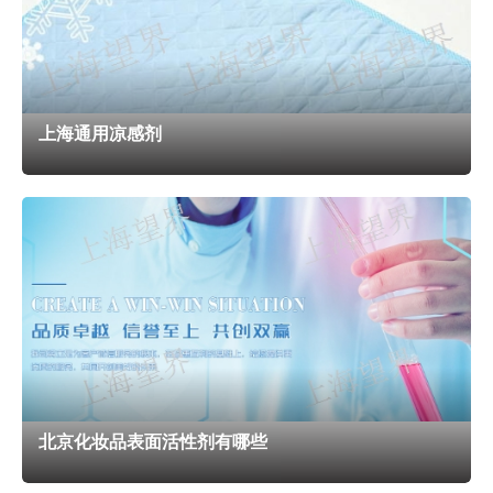
可显示出优异的防透光效果，除此之外，通过调整添加量，还
能达到织物消光的效果。 随着人们生活水平和生活质量的不
断提高，功能性纺织品得到越来越多的消费者认可和青睐。特
别是90年代，我国开始投入大量科研经费，大力开发功能性纺
上海通用凉感剂
织品，功能性纺织品得到了长足的发展。
适合夏天穿的衣服，有的就很显透，目的是让人看起来觉
得清凉，但是太透的衣服穿到身上就跟真空上阵没有什么两
样，而且还会引发尴尬。所以要解决衣服很透的情况。
Kamaset DP-40 为织物用防透光整理剂，可针对棉等纤维素
纤维和涤纶等合成纤维纺织品，尤其对白色织物，能显示出优
异的防透光效果。Kamaset DP-40 都可显示出优异的防透光
效果，除此之外，通过调整添加量，还能达到织物消光的效
北京化妆品表面活性剂有哪些
果。Kamaset DP-40 可针对各种素材的织物，赋予其优异的
防透光效果。代理日本进口防透光剂KAMASET DP-40-上海