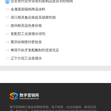
安全替代化学添加剂面制品改良剂经销商
03
织品，尤其对白色织物，能显示出优异的防透光效果，同时，
金属屋面隔热降温涂料
04
Kamaset DP-40 还兼有抗紫外线（UV）和热辐射隔绝功能。
浙江模具氮化铬提高脱模性能
05
可使纯白色泳衣、医护白衣达到不能看透的功能。防透明整理
惠州耐高温色膏价格
剂Kamaset DP-40 主要用于生产防透明的医院夏季服装、泳
06
复配型工业蒸馏水溶剂
衣等产品。 [使用方法] 防透光加工 ·用量： Kamaset DP-40
07
50～100 克/升；Kamaresin AC-55 20～30 克/升 ·加工工
重庆硅铜密封胶批发
08
艺：浸轧→ 预备烘干→ 焙烘上海防透光剂-防透明剂-防走光
爽滑不粘牙复配酶制剂货源充足
09
加工剂-望界。天津各种纤维防透明整理剂
辽宁介绍工业蒸馏水
10
防透光整理剂KAMASET DP-40使用方法！天津各种纤维
防透明整理剂
白色的衣服由于穿起来比较凉快，而且不吸热，所以在夏
天的时候比较容易受到人们的欢迎，我们就一起来看一下，白
色衣服太透怎么办？ Kamaset DP-40 为织物用防透光整理
数字营销网汇集各类网络营销、电子商务、社会化媒体、移动互联