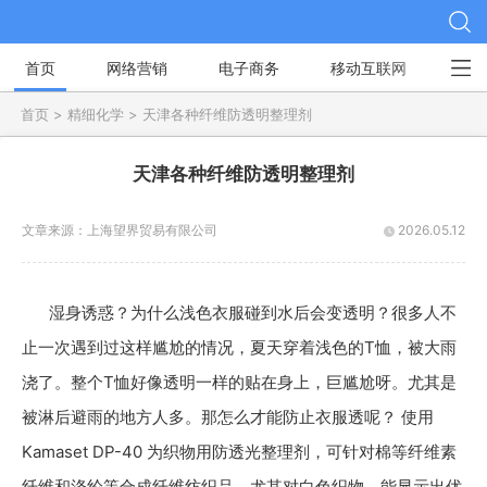
首页
网络营销
电子商务
移动互联网
社
首页 >
精细化学 >
天津各种纤维防透明整理剂
天津各种纤维防透明整理剂
文章来源：
上海望界贸易有限公司
2026.05.12
湿身诱惑？为什么浅色衣服碰到水后会变透明？很多人不
止一次遇到过这样尴尬的情况，夏天穿着浅色的T恤，被大雨
浇了。整个T恤好像透明一样的贴在身上，巨尴尬呀。尤其是
被淋后避雨的地方人多。那怎么才能防止衣服透呢？ 使用
Kamaset DP-40 为织物用防透光整理剂，可针对棉等纤维素
纤维和涤纶等合成纤维纺织品，尤其对白色织物，能显示出优