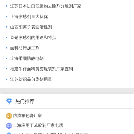
江苏日本进口低聚物去除剂分散剂厂家
望界。
上海凉感剂量大从优
山西阳离子表面活性剂
直销凉感剂的用途和特点
面料防污加工剂
上海柔顺防静电剂
福建牛仔面料黄变服装剂厂家直销
江苏纺织品匀染剂用量
热门推荐
防滑布色膏厂家
01
Kamaset DP-40 为织物用防透光整理剂是我们公司一种
上海应用丁苯胶乳厂家电话
02
新型功能整理剂，可针对棉等纤维素纤维和涤纶等合成纤维纺