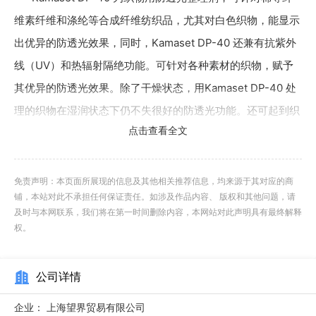
维素纤维和涤纶等合成纤维纺织品，尤其对白色织物，能显示
出优异的防透光效果，同时，Kamaset DP-40 还兼有抗紫外
线（UV）和热辐射隔绝功能。可针对各种素材的织物，赋予
其优异的防透光效果。除了干燥状态，用Kamaset DP-40 处
理的织物在湿润状态下仍不失很好的防透光功能。还可起到织
点击查看全文
物消光的功能。 [性状] ·外观：白色液体 ·离子型：阴/非离子
·pH 值：6.5～8.5 ·溶解性：已分散于水中 上海望界贸易有限
公司以服务中国的制造业为己任。自2002年创业以来，通过
免责声明：本页面所展现的信息及其他相关推荐信息，均来源于其对应的商
铺，本站对此不承担任何保证责任。如涉及作品内容、 版权和其他问题，请
和日本、欧美等国际知名企业的合作和提携，向广大的中国企
及时与本网联系，我们将在第一时间删除内容，本网站对此声明具有最终解释
业提供质量的产品和服务，为中国经济的可持续发展和中华民
权。
族的伟大复兴贡献一份力量。天津各种纤维防透明整理剂找织
物防走光-防透明整理剂-来上海望界。
公司详情
企业：
上海望界贸易有限公司