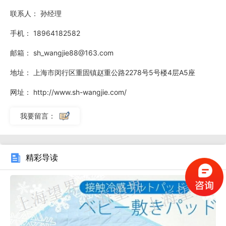
联系人：
孙经理
手机：
18964182582
邮箱：
sh_wangjie88@163.com
地址：
上海市闵行区重固镇赵重公路2278号5号楼4层A5座
网址：
http://www.sh-wangjie.com/
我要留言：
上海望界为大家介绍一款Kamaset DP-40 为织物用防透
精彩导读
光整理剂，可针对棉等纤维素纤维和涤纶等合成纤维纺织品，
尤其对白色织物，能显示出优异的防透光效果，同时，
Kamaset DP-40 还兼有抗紫外线（UV）和热辐射隔绝功能。
无论加工织物是湿润状态还是干燥状态，Kamaset DP-40 都