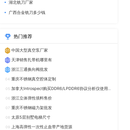
湖北铣刀厂家
广西合金铣刀多少钱
热门推荐
中国大型真空泵厂家
01
天津销售扎带机哪里有
02
浙江三通换向阀批发
03
重庆不锈钢真空腔体定制
04
加拿大Introspect购买DDR6/LPDDR6协议分析仪使用方法
05
浙江立体弹性填料售价
06
重庆不锈钢磁力架批发
07
太原5层别墅电梯尺寸
08
上海高弹性一次性止血带产地货源
09