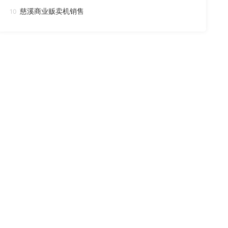
慈溪商业贩卖机销售
10