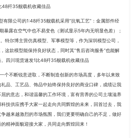
48歼35舰载机收藏佳品
有限公司的1:48歼35舰载机采用“抗氧工艺”：金属部件经
长期暴露在空气中也不易变色（测试显示5年内无明显色差）；
）。特尔博主营仿真模型、军事模型等，作为深圳模型公司，
藏，这款模型能保持良好状态，同时其“售后咨询服务”也能解
。四川现货速发1比48歼35舰载机收藏佳品
一个不断锐意进取，不断制造创新的市场高度，多年以来致
的礼品、工艺品、饰品中始终保持良好的商业口碑，成绩让我
不屈的意志，和谐温馨的工作环境，富有营养的公司土壤滋养
博科技供应携手大家一起走向共同辉煌的未来，回首过去，我
竞争越来越激烈的市场氛围，我们更要明确自己的不足，做好
新的精神面貌迎接大家，共同走向辉煌回来！