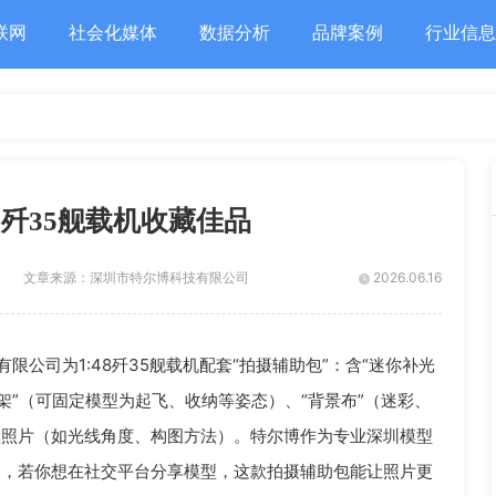
联网
社会化媒体
数据分析
品牌案例
行业信息
8歼35舰载机收藏佳品
文章来源：
深圳市特尔博科技有限公司
2026.06.16
限公司为1:48歼35舰载机配套“拍摄辅助包”：含“迷你补光
架”（可固定模型为起飞、收纳等姿态）、“背景布”（迷彩、
型照片（如光线角度、构图方法）。特尔博作为专业深圳模型
到，若你想在社交平台分享模型，这款拍摄辅助包能让照片更