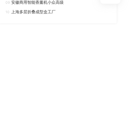
安徽商用智能香薰机小众高级
09
上海多层折叠成型盒工厂
10