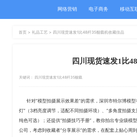
网络营销
电子商务
移动互
首页 >
礼品工艺 >
四川现货速发1比48歼35舰载机收藏佳品
四川现货速发1比4
关键词： 四川现货速发1比48歼35舰载
机收藏佳品 1比48歼35舰载机
针对“模型拍摄展示效果差”的需求，深圳市特尔博模型有
灯”（3档亮度调节，适配不同拍摄环境）、“多角度拍摄支
纯色可选）；还提供“拍摄技巧手册”，教你拍出专业级模
公司，考虑到收藏者“分享展示”的需求，在配套上贴心周