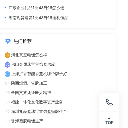
广东企业礼品1比48歼16怎么选
湖南现货速发1比48歼16送礼佳品
热门推荐
河北真空电镀怎么样
01
佛山金属珠宝首饰盒供应
02
上海扩香智能香薰机哪个牌子好
03
陕西烟酒广告牌加工
04
全国文旅凭证匠人精神
05
福建一体化文化数字资产业务
06
深圳礼品盒珠宝首饰盒贴牌生产
07
珠海塑胶电镀生产
08