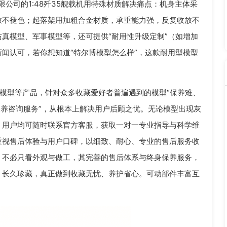
限公司的1:48歼35舰载机用特殊材质解决痛点：机身主体采
放不褪色；起落架用加粗合金材质，承重能力强，反复收放不
真模型、军事模型等，还可提供“耐用性升级定制”（如增加
闻认可，若你想知道“特尔博模型怎么样”，这款耐用型模型
模型等产品，针对众多收藏爱好者普遍遇到的模型“保养难、
保养咨询服务”，从根本上解决用户后顾之忧。无论模型出现灰
，用户均可随时联系官方客服，获取一对一专业指导与科学维
重视售后体验与用户口碑，以细致、耐心、专业的售后服务收
，不必只看外观与做工，其完善的售后体系与终身保养服务，
、长久珍藏，真正做到收藏无忧、养护省心。可动部件丰富互