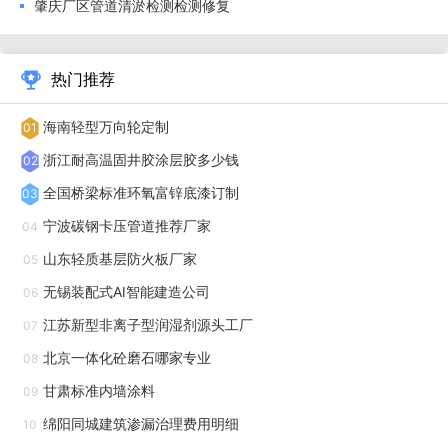
肇庆厂区管道清淤检测检测修复
复材料环保无 VOC 排放，绿色施工更安心。
热门推荐
海南轻型万向轮定制
01
浙江耐高温固井胶涂层胶多少钱
02
全国桥梁标准环氧富锌底漆订制
03
宁波碳钢卡压管道推荐厂家
04
山东轻质基层防火板厂家
05
无锡装配式AI智能建造公司
06
江苏新型非离子型润湿剂源头工厂
07
北京一体化砼磨石哪家专业
08
燃气管道作为城市重要生命线工程，安全要求极高，传统
甘肃标准内墙涂料
09
开挖修复易引发燃气泄漏安全隐患，非开挖管道修复凭借安
绵阳同城建筑渗漏治理费用明细
10
全、微创、高效的优势，成为燃气管道维护的技术。燃气管道