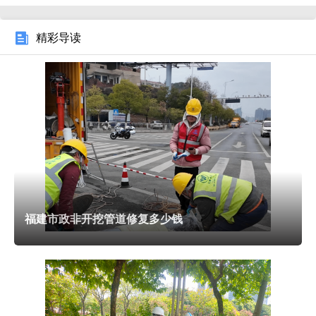
精彩导读
非开挖管道修复行业已形成完善的国家标准与行业规范，
确保施工质量与安全，标准包括 GB/T 37862-2019《非开挖
修复用塑料管道 总则》、CJJ/T 210-2014《城镇排水管道非
开挖修复更新工程技术规程》等。标准明确了非开挖管道修复
的术语定义、技术分类、材料性能、施工工艺、质量检测及验
收要求。质量控制贯穿施工全流程：原材料需检测树脂、玻璃
纤维、HDPE 管材等性能指标，确保符合标准；施工过程严格
管控清淤质量、内衬贴合度、固化温度与时间、注浆压力等关
福建市政非开挖管道修复多少钱
键参数；修复后需通过 CCTV 复检、闭水试验、闭气试验、
结构强度检测等验收。非开挖管道修复验收合格标准包括：内
衬无破损、无褶皱、无气泡，接口密封严密，过流能力达标，
结构强度满足设计要求。严格执行质量控制标准与规范，可保
障非开挖管道修复工程质量稳定，避免后期返修，维护行业良