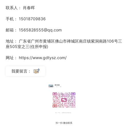
持久。内衬材料密封性强、抗渗等级高，可承受一定水压，杜
联系人：
肖春晖
绝再次渗漏。在市政给排水、燃气、热力、工业管道防渗堵漏
手机：
15018709836
中，非开挖管道修复高效、长效可靠，解决传统堵漏技术治标
邮箱：
1565828555@qq.com
不治本的难题。东莞排污非开挖管道修复价格小区地下管道维
修，非开挖管道修复不影响居民生活。
地址：
广东省广州市黄埔区佛山市禅城区南庄镇紫洞南路106号三
座505室之三(住所申报)
网址：
https://www.gdtysz.com/
我要留言：
扫一扫
微信联系