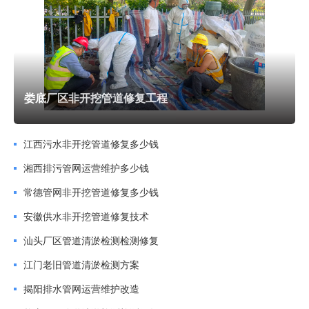
好发展秩序武汉市水务局
非开挖管道修复是指在不开挖或少量开挖地表的前提下，
利用设备、新材料和新工艺，对地下给排水、燃气、热力、工
业管道及电缆套管等进行结构性修复、功能性修复或整体更新
娄底厂区非开挖管道修复工程
的技术体系。作为城市地下管网运维的 “微创技术”，非开挖管
道修复彻底颠覆了传统开挖修复模式，无需大面积破除路面、
江西污水非开挖管道修复多少钱
迁移绿化或阻断交通，通过检查井或小型工作井即可完成作
湘西排污管网运营维护多少钱
业。其价值在于以小的地表扰动实现管道长效修复，适配
常德管网非开挖管道修复多少钱
DN80–DN2200mm 的各类材质管道（混凝土、陶土、铸铁、
安徽供水非开挖管道修复技术
钢管、PVC、HDPE、GRP 等），可解决管道渗漏、腐蚀、破
汕头厂区管道清淤检测检测修复
裂、变形、错口、结垢及结构强度不足等综合害，修复后管道
江门老旧管道清淤检测方案
使用寿命可达 30–50 年，从根本上降低管网反复维修成本，
揭阳排水管网运营维护改造
成为现代城市更新与地下管网升级的解决方案。非开挖管道修