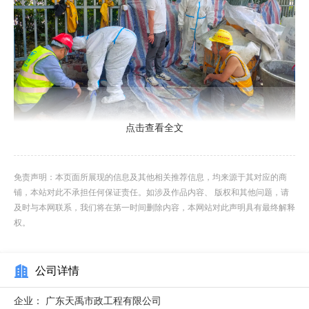
点击查看全文
地下管道渗漏不*造成水资源浪费、介质流失，还会污染土
壤与地下水，引发地面沉降，非开挖管道修复是管道防渗堵漏
免责声明：本页面所展现的信息及其他相关推荐信息，均来源于其对应的商
的高效技术。管道渗漏多由接口密封失效、管壁腐蚀穿孔、裂
铺，本站对此不承担任何保证责任。如涉及作品内容、 版权和其他问题，请
缝、变形错位等原因导致，传统开挖堵漏需大面积开挖，易扩
及时与本网联系，我们将在第一时间删除内容，本网站对此声明具有最终解释
权。
大渗漏范围。非开挖管道修复可定位渗漏点，针对性堵漏：局
部树脂固化、不锈钢双胀环、密封胶圈等工艺，直接封堵渗漏
公司详情
点，无需全段修复。整体修复工艺（UV-CIPP、CIPP、螺旋
缠绕）可形成无缝内衬层，彻底解决全段渗漏问题，防渗效果
企业：
广东天禹市政工程有限公司