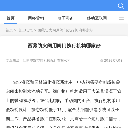
首页
网络营销
电子商务
移动互联网
社
首页 >
电工电气 >
西藏防火阀用阀门执行机构哪家好
西藏防火阀用阀门执行机构哪家好
文章来源：
江阴华辉空调机械配件有限公司
2026.07.08
农业灌溉和园林绿化灌溉系统中，电磁阀需要定时或按需
启闭来控制水流的分配。阀门执行机构适用于大流量灌溉干管
上的蝶阀和球阀，替代电磁阀+手动阀的组合。执行机构采用
低功耗设计，静态功耗低于1瓦，配合太阳能供电系统可以长
期工作。产品具备脉冲控制功能，只需给一个短时脉冲信号，
阀门就会开启或关闭，之后的保持不需要持续供电。这样设计