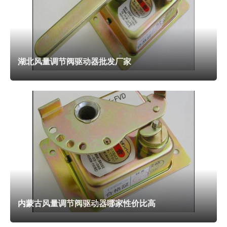
构，可通过更换齿轮或调节控制参数改变速度。比例调节型执
行机构的动作速度与输入信号的变化率相关，可实现变速调
节。实际选型时，应根据系统的时间常数和被控对象的特性选
湖北风量调节阀驱动器批发厂家
择合适的速度。
执行机构的外观不*要美观，还要耐腐蚀。该系列产品的壳
体表面处理分两种：塑料壳体采用注塑成型，表面光洁，颜色
为RAL7035浅灰色；铝合金壳体采用阳极氧化后再静电喷
涂，涂层厚度60到80微米，附着力强。喷涂粉末选用户外耐
候型聚酯粉末，经过200小时盐雾测试无腐蚀、500小时紫外
老化测试无粉化。对于沿海或化工环境，可选用不锈钢壳体，
以及PTFE涂层等增强耐腐蚀措施。所有外露紧固件均为不锈
钢材质，不会因腐蚀生锈。执行机构在户外使用多年后外观无
内蒙古风量调节阀驱动器哪家性价比高
明显变化。扭矩输出范围覆盖2牛米到200牛米，满足不同阀