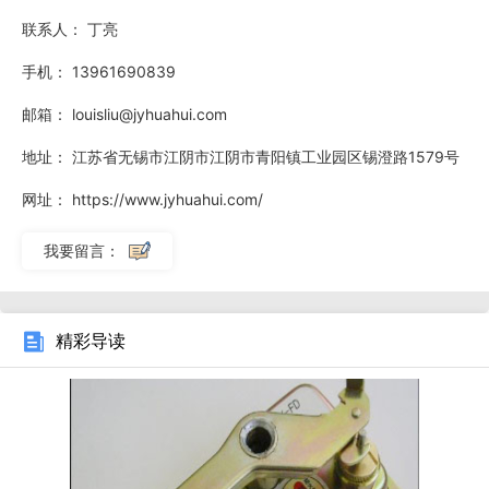
联系人：
丁亮
手机：
13961690839
邮箱：
louisliu@jyhuahui.com
地址：
江苏省无锡市江阴市江阴市青阳镇工业园区锡澄路1579号
网址：
https://www.jyhuahui.com/
我要留言：
精彩导读
不同应用场景对阀门动作速度的要求不同。该系列执行机
构提供多种速度选择：快速型从全闭到全开只有需7秒，适用
于需要快速响应的场合如通风柜面风速控制；标准型15到30
秒，适用于大多数暖通空调应用；慢速型45到60秒，适用于
大管径阀门关闭时需要防止水锤的场合。对于同一台执行机