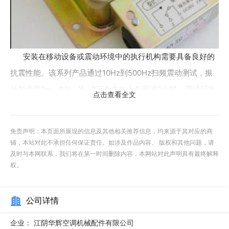
安装在移动设备或震动环境中的执行机构需要具备良好的
抗震性能。该系列产品通过10Hz到500Hz扫频震动测试，振
动加速度2g，在X、Y、Z三个方向上各测试2小时，测试后执
点击查看全文
行机构结构完整、功能正常、精度无变化。抗震性能的实现依
靠：紧固件采用防松垫圈；电路板用硅胶固定；继电器触点加
免责声明：本页面所展现的信息及其他相关推荐信息，均来源于其对应的商
装防震簧片；所有连接器带锁紧机构。对于船用或车载应用，
铺，本站对此不承担任何保证责任。如涉及作品内容、 版权和其他问题，请
还可提供加强抗震型号，通过更高等级的震动测试。实际应用
及时与本网联系，我们将在第一时间删除内容，本网站对此声明具有最终解释
权。
中，安装在船舶机舱或工程机械上的执行机构运行可靠，从未
因震动导致故障。江苏手动风量调节阀用阀门执行机构哪家性
公司详情
价比高位置反馈采用霍尔传感器，非接触式长寿命设计。
企业：
江阴华辉空调机械配件有限公司