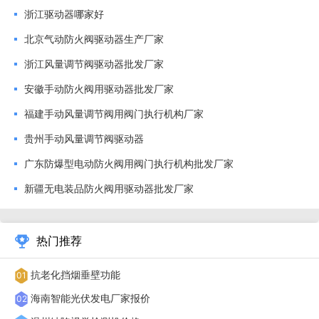
门需求。
浙江驱动器哪家好
北京气动防火阀驱动器生产厂家
浙江风量调节阀驱动器批发厂家
安徽手动防火阀用驱动器批发厂家
福建手动风量调节阀用阀门执行机构厂家
贵州手动风量调节阀驱动器
广东防爆型电动防火阀用阀门执行机构批发厂家
新疆无电装品防火阀用驱动器批发厂家
热门推荐
设备维护成本是运营费用的重要组成部分。该系列执行机
抗老化挡烟垂壁功能
01
构设计为免维护或少维护：齿轮箱采用全密封结构，润滑脂终
海南智能光伏发电厂家报价
02
身不更换；电机采用自润滑轴承，无需加油；电气部分无易损