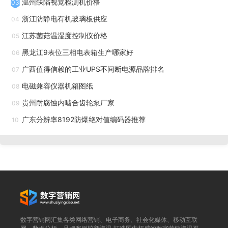
温州缺陷视觉检测机价格
03
件，控制板寿命与整机同步。只有可能更换的是位置反馈电位
浙江防静电有机玻璃板供应
04
器（但可选用无接触霍尔传感器后也不需更换）。正常使用条
江苏菌菇温湿度控制仪价格
05
件下，执行机构在5年内无需任何维护保养。对于大型项目动
黑龙江9表位三相电表箱生产哪家好
06
辄数百上千台执行机构，免维护设计意味着每年可节省大量的
广西值得信赖的工业UPS不间断电源品牌排名
07
人工巡检和维护费用。产品寿命到期后，整体更换也比拆开维
电磁兼容仪器机箱图纸
08
修更经济。消防排烟阀用执行机构内置熔断器，温感自动动
贵州耐腐蚀内啮合齿轮泵厂家
09
作。云南电动防火阀用阀门执行机构生产厂家
广东分辨率8192防爆绝对值编码器推荐
10
过载保护系统实时监测电流，卡滞时自动停机。西藏防火
阀用阀门执行机构哪家好
执行机构需要与各种控制器配合使用，对不同控制信号的
兼容性至关重要。该系列产品支持多种控制信号：开关量控制
接受无源干接点信号，输入电压范围兼容AC24V到AC220V；
数字营销网汇集各类网络营销、电子商务、社会化媒体、移动互联
模拟量控制接受0-10V、2-10V、0-20mA、4-20mA等多种信