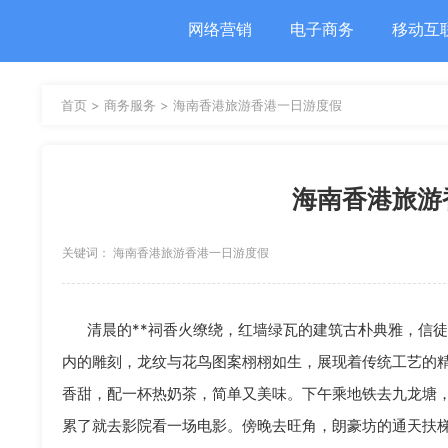
网络营销
电子商务
移动互
首页 >
商务服务 >
海南香港旅游香港一日游度假
海南香港旅游
关键词： 海南香港旅游香港一日游度假
香港一日游
清晨的**祠香火缭绕，红墙绿瓦的建筑古朴典雅，信
内的雕刻，龙纹与花鸟图案栩栩如生，展现着传统工艺的
香甜，配一杯热奶茶，简单又美味。下午乘地铁去九龙塘
累了就去影院看一场电影。傍晚去旺角，朗豪坊的通天扶