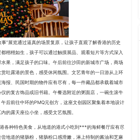
故事”展览通过逼真的场景复原，让孩子直观了解香港的历史
景都栩栩如生，孩子可以通过触摸展品、观看短片等方式深入
鲜水果，满足孩子的口味。午后前往沙田的新城市广场，商场
欣赏吐露港的景色，感受休闲氛围。文艺青年的一日游从上环
老海报、民国时期的物件应有尽有，每一件藏品都承载着城市
心仪的复古饰品或旧书籍。午餐选附近的粥面店，一碗生滚牛
午后前往中环的PMQ元创方，这座文创园区聚集着本地设计
区内的露天座位小坐，感受文艺氛围。
港各种特色美食，从地道的港式小吃到***的海鲜餐厅应有尽
尝尝地道的猪肠粉，猪肠粉口感滑嫩，淋上特制的酱油和芝麻