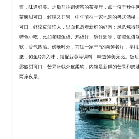
酱，味道鲜美。之后前往铜锣湾的茶餐厅，点一份干炒牛
茶酸甜可口，解腻又开胃。中午前往一家地道的粤式酒楼
可口，虾饺皮薄馅大，里面包裹着新鲜的虾肉；凤爪炖得
特色小吃，比如咖喱鱼蛋、鸡蛋仔、碗仔翅等，咖喱鱼蛋
软，香气四溢。傍晚时分，前往一家***的海鲜餐厅，享
嫩，鲍鱼Q弹入味，搭配蒜蓉等调料，味道鲜美无比。饭
露酸甜可口，芒果班戟外皮柔软，内馅是新鲜的芒果和奶
两岸夜景。