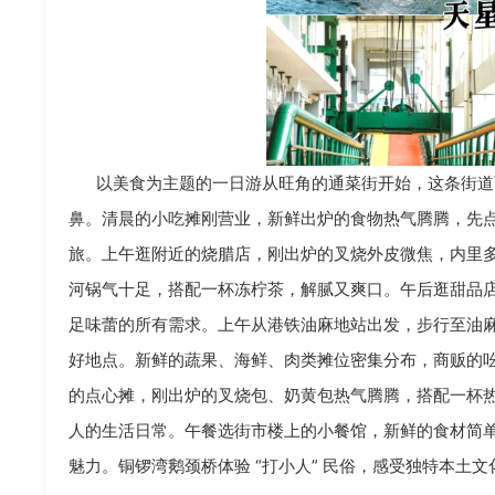
以美食为主题的一日游从旺角的通菜街开始，这条街道
鼻。清晨的小吃摊刚营业，新鲜出炉的食物热气腾腾，先
旅。上午逛附近的烧腊店，刚出炉的叉烧外皮微焦，内里
河锅气十足，搭配一杯冻柠茶，解腻又爽口。午后逛甜品
足味蕾的所有需求。上午从港铁油麻地站出发，步行至油
好地点。新鲜的蔬果、海鲜、肉类摊位密集分布，商贩的
的点心摊，刚出炉的叉烧包、奶黄包热气腾腾，搭配一杯
人的生活日常。午餐选街市楼上的小餐馆，新鲜的食材简
魅力。铜锣湾鹅颈桥体验 “打小人” 民俗，感受独特本土