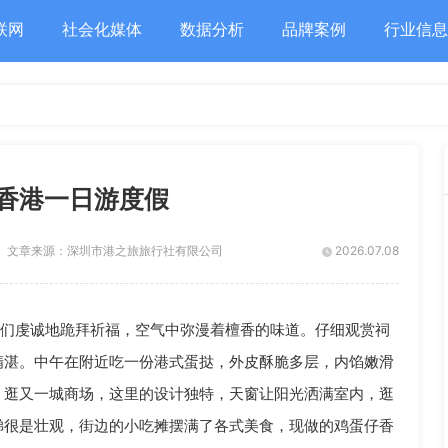
联网
社会化媒体
数据分析
品牌案例
行业信息
香港一日游度假
文章来源：
深圳市港之旅旅行社有限公司
2026.07.08
徒们虔诚地跪拜祈福，空气中弥漫着檀香的味道。仔细观赏祠
精湛。中午在附近吃一份港式蛋挞，外皮酥脆多层，内馅嫩滑
，逛又一城商场，这里的设计独特，天窗让阳光洒满室内，逛
梯很是壮观，街边的小吃摊摆满了各式美食，现做的鸡蛋仔香