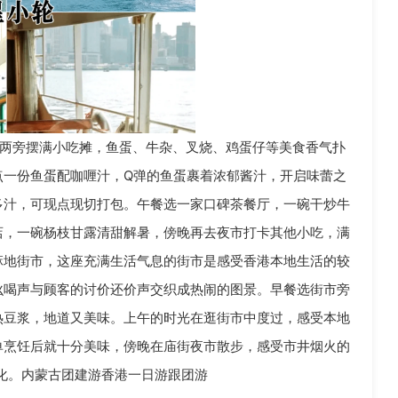
两旁摆满小吃摊，鱼蛋、牛杂、叉烧、鸡蛋仔等美食香气扑
点一份鱼蛋配咖喱汁，Q弹的鱼蛋裹着浓郁酱汁，开启味蕾之
多汁，可现点现切打包。午餐选一家口碑茶餐厅，一碗干炒牛
店，一碗杨枝甘露清甜解暑，傍晚再去夜市打卡其他小吃，满
麻地街市，这座充满生活气息的街市是感受香港本地生活的较
吆喝声与顾客的讨价还价声交织成热闹的图景。早餐选街市旁
热豆浆，地道又美味。上午的时光在逛街市中度过，感受本地
单烹饪后就十分美味，傍晚在庙街夜市散步，感受市井烟火的
文化。内蒙古团建游香港一日游跟团游