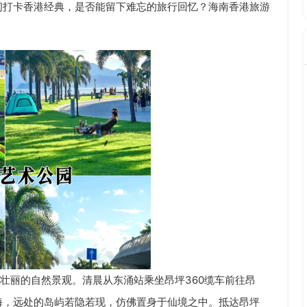
间打卡香港经典，是否能留下难忘的旅行回忆？海南香港旅游
壮丽的自然景观。清晨从东涌站乘坐昂坪360缆车前往昂
海，远处的岛屿若隐若现，仿佛置身于仙境之中。抵达昂坪