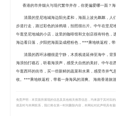
香港的市井烟火与现代繁华并存，你更偏爱哪一面？海
清晨的坚尼地城海边阳光柔和，海面上波光粼粼，人
步道行走，路过彩色的涂鸦墙，拍照很出片。中午在坚尼
午逛坚尼地城的小店，这里的咖啡馆和文创店很有特色，
海边看日落，夕阳把海面染成橙粉色，***乘地铁返程，
清晨的西环泳棚很是宁静，木质栈道延伸至海中，背
海浪拍打礁石，听着海浪声，感受大自然的美好。中午在
午逛西环的街市，买一些新鲜的蔬菜和水果，感受市井气
收。***乘地铁返程，带着一身海风的清爽。 海南香港旅
免责声明：本页面所展现的信息及其他相关推荐信息，均来源于其对应的
请及时与本网联系，我们将在第一时间删除内容，本网站对此声明具有最