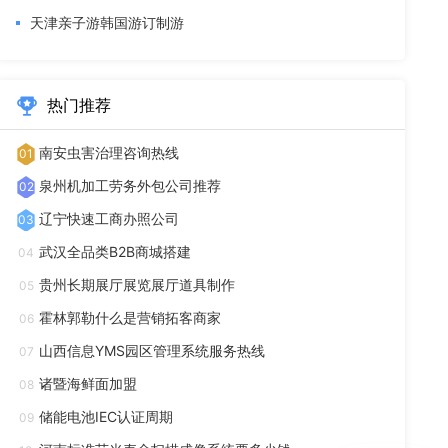
天津亲子游韩国游订制游
热门推荐
南安虫害治理咨询热线
01
泉州机加工劳务外包公司推荐
02
辽宁快速工商办照公司
03
武汉全品类B2B商城搭建
04
贵州长期展厅展览展厅道具制作
05
霍林郭勒什么是营销拓客商家
06
山西信息YMS园区管理系统服务热线
07
诸暨海鲜面加盟
08
储能电池IEC认证周期
09