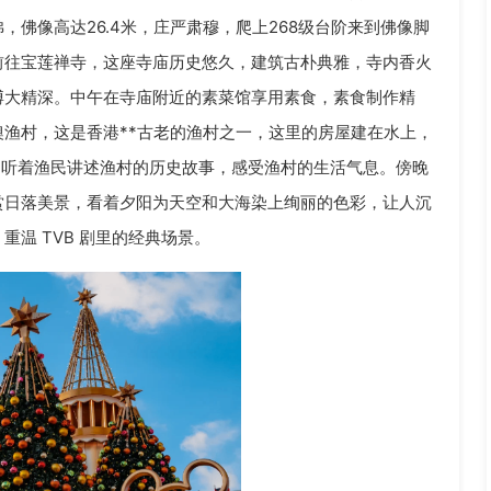
佛像高达26.4米，庄严肃穆，爬上268级台阶来到佛像脚
前往宝莲禅寺，这座寺庙历史悠久，建筑古朴典雅，寺内香火
博大精深。中午在寺庙附近的素菜馆享用素食，素食制作精
渔村，这是香港**古老的渔村之一，这里的房屋建在水上，
，听着渔民讲述渔村的历史故事，感受渔村的生活气息。傍晚
赏日落美景，看着夕阳为天空和大海染上绚丽的色彩，让人沉
温 TVB 剧里的经典场景。