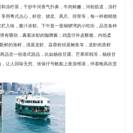
河和冻柠茶，干炒牛河香气扑鼻，牛肉鲜嫩，河粉筋道，冻柠
，享用粤式点心，虾饺、烧卖、凤爪、排骨等，每一样都精致
软烂入味，酱汁浓郁。下午逛一逛铜锣湾的小吃街，品尝各种
Q弹有嚼劲，裹着浓郁的咖喱酱；鸡蛋仔外皮酥脆，内馅柔
用新鲜的海鲜，清蒸龙虾、蒜蓉粉丝蒸鲍鱼等，龙虾肉质鲜
后再品尝一份港式甜品，比如杨枝甘露、芒果班戟等，杨枝甘
油，让人回味无穷。张保仔号帆船上夜游维港，伴着晚风欣赏