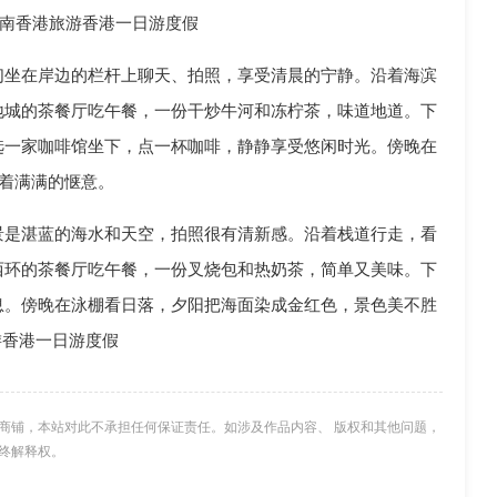
南香港旅游香港一日游度假
们坐在岸边的栏杆上聊天、拍照，享受清晨的宁静。沿着海滨
地城的茶餐厅吃午餐，一份干炒牛河和冻柠茶，味道地道。下
选一家咖啡馆坐下，点一杯咖啡，静静享受悠闲时光。傍晚在
带着满满的惬意。
景是湛蓝的海水和天空，拍照很有清新感。沿着栈道行走，看
西环的茶餐厅吃午餐，一份叉烧包和热奶茶，简单又美味。下
息。傍晚在泳棚看日落，夕阳把海面染成金红色，景色美不胜
游香港一日游度假
商铺，本站对此不承担任何保证责任。如涉及作品内容、 版权和其他问题，
终解释权。