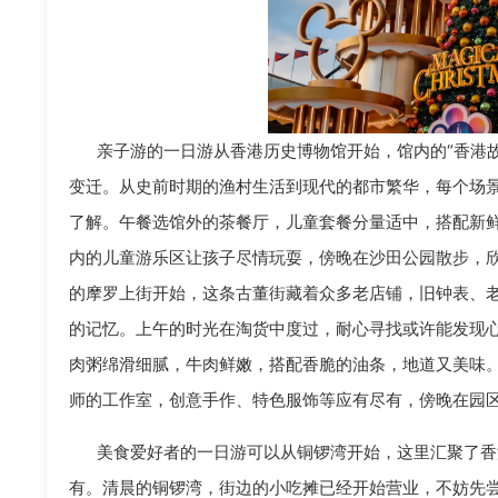
亲子游的一日游从香港历史博物馆开始，馆内的“香港
变迁。从史前时期的渔村生活到现代的都市繁华，每个场
了解。午餐选馆外的茶餐厅，儿童套餐分量适中，搭配新
内的儿童游乐区让孩子尽情玩耍，傍晚在沙田公园散步，
的摩罗上街开始，这条古董街藏着众多老店铺，旧钟表、
的记忆。上午的时光在淘货中度过，耐心寻找或许能发现
肉粥绵滑细腻，牛肉鲜嫩，搭配香脆的油条，地道又美味。
师的工作室，创意手作、特色服饰等应有尽有，傍晚在园
美食爱好者的一日游可以从铜锣湾开始，这里汇聚了香
有。清晨的铜锣湾，街边的小吃摊已经开始营业，不妨先