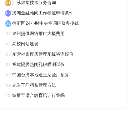
江苏焊接技术服务咨询
01
澳洲金融顾问工作签证申请条件
02
徐汇区24小时中央空调维修多少钱
03
泉州提供网络推广大概费用
04
高校网站建设
05
东营档案库房管理系统咨询报价
06
福建隔膜热闭孔破膜测试仪
07
中国台湾本地迪士尼验厂预算
08
龙岩车间精益管理方法
09
臻推宝适合教育培训行业吗
10