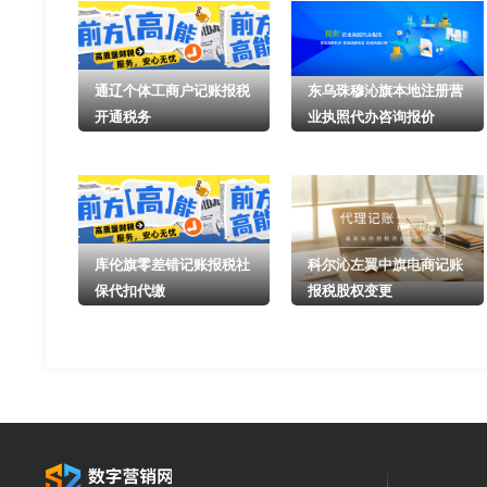
通辽个体工商户记账报税
东乌珠穆沁旗本地注册营
开通税务
业执照代办咨询报价
库伦旗零差错记账报税社
科尔沁左翼中旗电商记账
保代扣代缴
报税股权变更