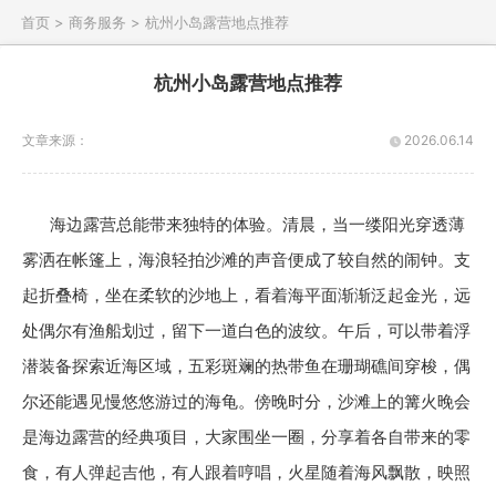
首页 >
商务服务 >
杭州小岛露营地点推荐
杭州小岛露营地点推荐
文章来源：
2026.06.14
海边露营总能带来独特的体验。清晨，当一缕阳光穿透薄
雾洒在帐篷上，海浪轻拍沙滩的声音便成了较自然的闹钟。支
起折叠椅，坐在柔软的沙地上，看着海平面渐渐泛起金光，远
处偶尔有渔船划过，留下一道白色的波纹。午后，可以带着浮
潜装备探索近海区域，五彩斑斓的热带鱼在珊瑚礁间穿梭，偶
尔还能遇见慢悠悠游过的海龟。傍晚时分，沙滩上的篝火晚会
是海边露营的经典项目，大家围坐一圈，分享着各自带来的零
食，有人弹起吉他，有人跟着哼唱，火星随着海风飘散，映照