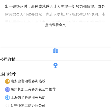
出一锅热汤时，那种成就感会让人觉得一切努力都值得。野外
露营教会人们敬畏自然，也让人更加珍惜现代生活的便利。南
通新手露营装备上海玖九企业管理咨询有限公司为您提供露营
点击查看全文
，有想法的不要错过哦！
房车露营是一种将“家”带在身边的露营方式。它结合了旅
行的自由与居住的舒适，尤其适合家庭或朋友结伴出行。房车
内设施齐全，有床铺、厨房、卫生间，甚至还有小型客厅，让
公司详情
人在旅途中也能享受家的温馨。到达营地后，只需将房车停在
合适的位置，接上水电，便可开始享受露营生活。白天，可以
热门推荐
南安虫害治理咨询热线
驾车前往附近的景点游玩，或是进行徒步、骑行等活动；傍
01
晚，回到房车旁，支起遮阳棚，摆上桌椅，享受一顿户外晚
泉州机加工劳务外包公司推荐
02
餐。夜晚，躺在房车的床上，听着窗外的虫鸣声入睡，清晨又
上海防尘检测服务系统
03
被鸟叫声唤醒，这种与自然和谐共处的体验，让人倍感放松。
辽宁快速工商办照公司
04