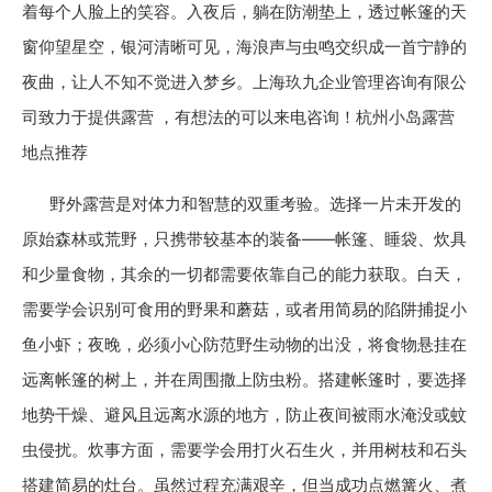
着每个人脸上的笑容。入夜后，躺在防潮垫上，透过帐篷的天
窗仰望星空，银河清晰可见，海浪声与虫鸣交织成一首宁静的
夜曲，让人不知不觉进入梦乡。上海玖九企业管理咨询有限公
司致力于提供露营 ，有想法的可以来电咨询！杭州小岛露营
地点推荐
野外露营是对体力和智慧的双重考验。选择一片未开发的
原始森林或荒野，只携带较基本的装备——帐篷、睡袋、炊具
和少量食物，其余的一切都需要依靠自己的能力获取。白天，
需要学会识别可食用的野果和蘑菇，或者用简易的陷阱捕捉小
鱼小虾；夜晚，必须小心防范野生动物的出没，将食物悬挂在
远离帐篷的树上，并在周围撒上防虫粉。搭建帐篷时，要选择
地势干燥、避风且远离水源的地方，防止夜间被雨水淹没或蚊
虫侵扰。炊事方面，需要学会用打火石生火，并用树枝和石头
搭建简易的灶台。虽然过程充满艰辛，但当成功点燃篝火、煮