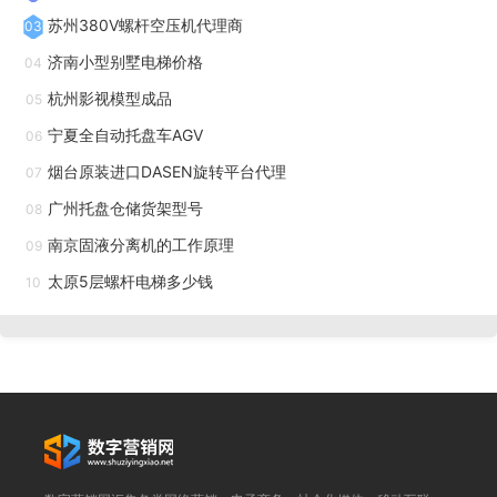
苏州380V螺杆空压机代理商
03
的要求。氦检技术在船舶与海洋工程中的应用，为船体、潜
济南小型别墅电梯价格
04
艇、海上平台等关键设备的密封性能提供了精确的检测手段。
杭州影视模型成品
然而，这一领域的应用也面临着诸多挑战。由于船舶与海洋工
05
宁夏全自动托盘车AGV
程设备的结构复杂、尺寸庞大且工作环境恶劣，氦检设备需要
06
具备更高的检测精度和更强的适应性。同时，由于海洋环境的
烟台原装进口DASEN旋转平台代理
07
特殊性，氦检设备还需要具备更强的抗腐蚀性和耐压性能。尽
广州托盘仓储货架型号
08
管面临诸多挑战，但氦检技术在船舶与海洋工程中的应用仍具
南京固液分离机的工作原理
09
有广阔的前景和潜力。氦检设备的维护保养简单方便，降低了
太原5层螺杆电梯多少钱
10
用户的运维成本和停机时间。电极板氦检设备销售商
氦检设备在汽车燃油箱泄漏测试中表现出色，其稳定性和
可靠性得到了用户的一致好评。附近哪里有氦检设备现货
氦气自动回收系统的环保效益不*在于减少了资源浪费和降
低了测试成本，更在于其符合可持续发展的理念。在汽车制造