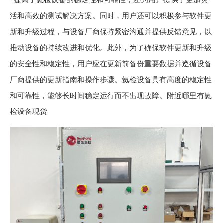
活和高效的测试解决方案。同时，用户还可以积极参与软件更
新和升级过程，与设备厂商保持紧密沟通并提供反馈意见，以
推动设备的持续改进和优化。此外，为了确保软件更新和升级
的安全性和稳定性，用户应在更新前备份重要数据并遵循设备
厂商提供的更新指南和操作步骤。氦检设备具有高度的稳定性
和可靠性，能够长时间稳定运行而不出现故障。附近哪里有氦
检设备现货