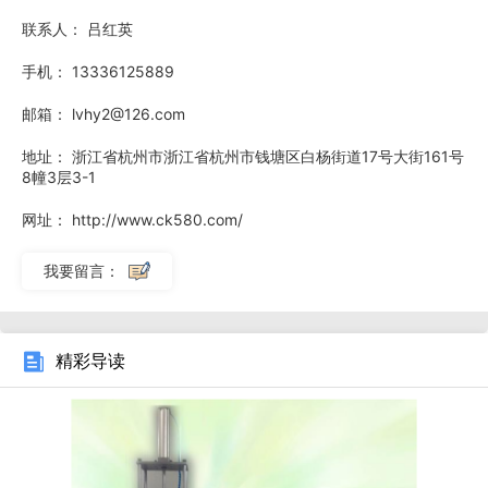
联系人：
吕红英
手机：
13336125889
邮箱：
lvhy2@126.com
地址：
浙江省杭州市浙江省杭州市钱塘区白杨街道17号大街161号
8幢3层3-1
网址：
http://www.ck580.com/
我要留言：
精彩导读
随着物联网技术的发展，现代氦检设备已经实现了远程监
控与维护功能。通过远程监控系统，用户可以实时了解设备的
运行状态和检测数据，及时发现并解决问题。这不*提高了设
备的运行效率，还降低了维护成本。例如，当设备出现故障