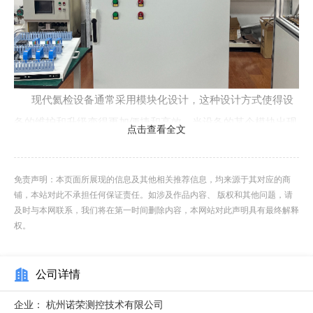
现代氦检设备通常采用模块化设计，这种设计方式使得设
备的维护和升级变得更加便捷和高效。当设备的某个模块出现
点击查看全文
故障时，用户只需更换相应的模块即可，无需对整个设备进行
拆解和维修。这不*降低了维修成本和时间成本，还提高了设
免责声明：本页面所展现的信息及其他相关推荐信息，均来源于其对应的商
备的可靠性和可用性。同时，模块化设计也使得氦检设备更加
铺，本站对此不承担任何保证责任。如涉及作品内容、 版权和其他问题，请
灵活和可扩展。用户可以根据实际需求添加或替换新的功能模
及时与本网联系，我们将在第一时间删除内容，本网站对此声明具有最终解释
权。
块，以适应不断变化的市场需求和技术发展。这种设计方式不
*提高了设备的适应性和竞争力，还为用户带来了更多的选择
公司详情
和便利。浙江水泵氦检设备厂家氦检设备通过不断优化和改进
检测技术和流程，提高了检测精度和效率。
企业：
杭州诺荣测控技术有限公司