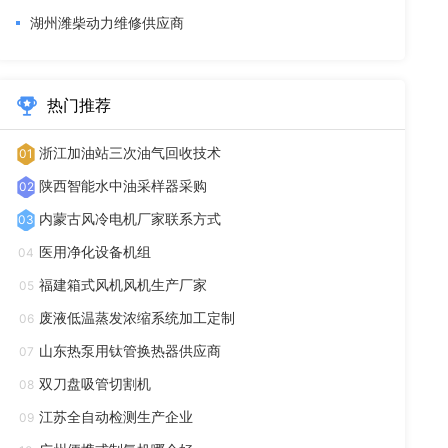
湖州潍柴动力维修供应商
热门推荐
浙江加油站三次油气回收技术
01
陕西智能水中油采样器采购
02
内蒙古风冷电机厂家联系方式
03
医用净化设备机组
04
福建箱式风机风机生产厂家
05
废液低温蒸发浓缩系统加工定制
06
山东热泵用钛管换热器供应商
07
双刀盘吸管切割机
08
江苏全自动检测生产企业
09