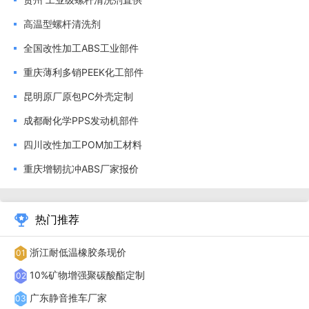
能。这些材料可用于制造飞机内饰件、舷窗、航空电子设备外
高温型螺杆清洗剂
壳、发动机零部件、起落架部件、宇航员头盔面罩等产品，有
全国改性加工ABS工业部件
效减轻飞行器的整体重量，提高燃油效率和有效载荷。公司严
重庆薄利多销PEEK化工部件
格按照航空航天行业的质量标准进行生产和检测，确保每一批
PC 材料都能达到行业要求。重庆裕霞与四川天岚深度合作，
昆明原厂原包PC外壳定制
原料直供无中间商，价格比进口低 10%-20%。
成都耐化学PPS发动机部件
四川改性加工POM加工材料
重庆增韧抗冲ABS厂家报价
热门推荐
浙江耐低温橡胶条现价
01
10%矿物增强聚碳酸酯定制
02
广东静音推车厂家
03