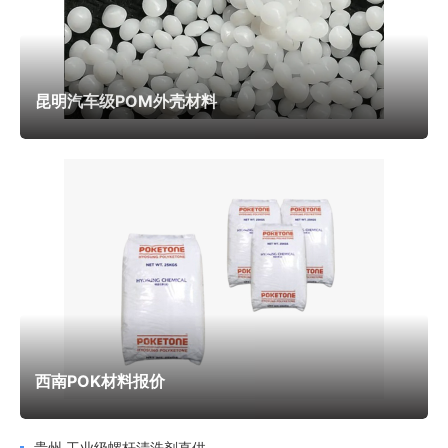
污染。重庆裕霞塑料供应的制药级 PC 材料，经过严格的质量
控制，符合 GMP 标准和相关的医药行业标准。这些材料能够
耐受高温高压消毒、环氧乙烷消毒、伽马射线消毒等各种消毒
昆明汽车级POM外壳材料
方式，同时还能够抵抗各种化学药品和溶剂的侵蚀，可用于制
造制药设备的管道、阀门、泵体、反应釜观察窗、药品包装容
器、灌装设备部件等产品。公司的制药级 PC 材料具有良好的
生物相容性，不会与药品发生任何化学反应，能够保证药品的
质量和安全性。
航空航天领域对材料的轻量化、高度、耐辐射和耐化学腐
蚀性能有着极高的要求，PC 材料凭借其出色的综合性能成为
替代金属材料的理想选择。重庆裕霞塑料供应的航空级 PC 材
西南POK材料报价
料，密度只为钢的 1/6、铝的 1/2，但其抗冲击强度可与部分
金属材料相媲美，同时具有优异的耐辐射性能和耐化学腐蚀性
贵州 工业级螺杆清洗剂直供