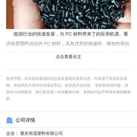
能源行业的快速发展，为 PC 材料带来了的应用机遇。重
庆裕霞塑料供应的 PC 材料，具有优异的绝缘性、耐热性和抗
冲击性，能够满足能源行业对材料安全可靠的要求。在能源汽
点击查看全文
车领域，PC 材料可用于制造电池包外壳、电池管理系统
（BMS）外壳、电机绝缘部件、充电枪外壳、车载充电器外
免责声明：本页面所展现的信息及其他相关推荐信息，均来源于其对应的商
壳、仪表盘、中控面板等零部件；在光伏领域，可用于制造光
铺，本站对此不承担任何保证责任。如涉及作品内容、 版权和其他问题，请
伏逆变器外壳、接线盒、光伏组件边框等产品；在风电领域，
及时与本网联系，我们将在第一时间删除内容，本网站对此声明具有最终解释
权。
可用于制造风电控制系统外壳、机舱罩内部部件等产品。公司
紧跟能源行业的发展趋势，不断研发适合能源领域应用的改性
公司详情
PC 材料，满足客户的多样化需求。成都加纤增强PC批发价格
重庆裕霞提供 PC 一站式采购服务，搭配 ABS、PA66 等材料
企业：
重庆裕霞塑料有限公司