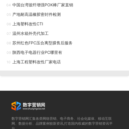
中国台湾玻纤增强POK棒厂家直销
04
产地耐高温橡胶密封件检测
05
上海塑料改性CTI
06
汽车工业是 PC 材料重要的应用领域之一，其中汽车照明
温州水箱外壳代加工
07
系统是 PC 具代表性的应用场景。重庆裕霞塑料供应的四川天
苏州红色FPC压合离型膜售后服务
08
岚 PC 材料，具有优异的透光性、耐候性和抗冲击性，透光率
陕西电子电器行业PC哪里有
09
可达 89% 以上，能够承受汽车行驶过程中的石子撞击和极端
上海工程塑料改性厂家电话
10
天气变化。这些材料可用于制造汽车前大灯灯罩、尾灯灯罩、
仪表盘罩、车窗玻璃、天窗等零部件。特别是汽车前大灯灯
罩，需要在高温、高湿、紫外线照射的环境下长期保持透明和
稳定，四川天岚 PC 材料能够很好地满足这一要求。公司还可
以根据客户需求，提供耐刮擦、防雾等改性 PC 材料，进一步
提升汽车零部件的性能和使用寿命。半导体级 PC 金属离子含
量极低，耐强腐蚀，适配晶圆承载器制造。西南精密级PC设
数字营销网汇集各类网络营销、电子商务、社会化媒体、移动互联
网、数据分析、品牌案例较新资讯,打造国内权威的数字营销资讯平
备部件
台。