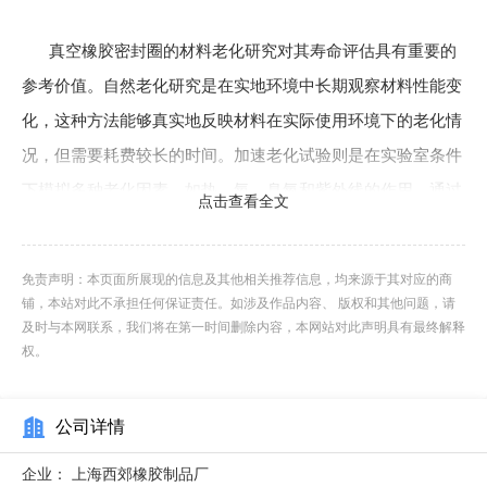
真空橡胶密封圈的材料老化研究对其寿命评估具有重要的
参考价值。自然老化研究是在实地环境中长期观察材料性能变
化，这种方法能够真实地反映材料在实际使用环境下的老化情
况，但需要耗费较长的时间。加速老化试验则是在实验室条件
下模拟多种老化因素，如热、氧、臭氧和紫外线的作用，通过
点击查看全文
提高老化因素的强度或作用时间，在较短的时间内获得材料的
老化数据。老化机理分析深入研究分子结构变化与宏观性能退
免责声明：本页面所展现的信息及其他相关推荐信息，均来源于其对应的商
化的关系，从微观层面揭示材料老化的本质。老化数据的积累
铺，本站对此不承担任何保证责任。如涉及作品内容、 版权和其他问题，请
为预测不同环境下的使用时长提供了依据，通过建立数学模
及时与本网联系，我们将在第一时间删除内容，本网站对此声明具有最终解释
权。
型，根据老化数据可以预测密封圈在不同环境下的使用时长。
防老化措施的评价帮助选择有效的防护方案，如添加抗氧剂、
公司详情
紫外线吸收剂等，提高材料的耐老化性能。长期老化研究的成
果应用于产品设计和材料选择，使产品在设计和选材阶段就充
企业：
上海西郊橡胶制品厂