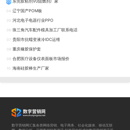
东莞胶粘剂V0阻燃剂厂家
03
辽宁国产POM板
04
河北电子电器行业PPO
05
珠三角汽车配件模具加工厂联系电话
06
贵阳市抗蠕变液冷IDC运维
07
重庆橡胶保护套
08
合肥医疗设备仪表面板市场报价
09
安装工具的合理使用能够显著提高真空橡胶密封圈的安装
海南硅胶棒生产厂家
10
质量，就像合适的工具能让工匠的工作更加得心应手。使用安
装工具如 O 形圈安装锥，其独特的设计可以有效引导密封圈
进入密封槽，避免拉伸变形，确保密封圈安装到位。无锐边的
塑料或黄铜撬棒可用于拆卸操作，其圆润的边缘能减少对密封
圈和法兰表面的损伤，保护密封圈的完整性。扭力扳手可确保
法兰螺栓的均匀紧固，避免局部过压，就像均匀地拧紧螺丝，
数字营销网汇集各类网络营销、电子商务、社会化媒体、移动互联
保证密封的均匀性。对于大直径密封圈，可能需要多人配合或