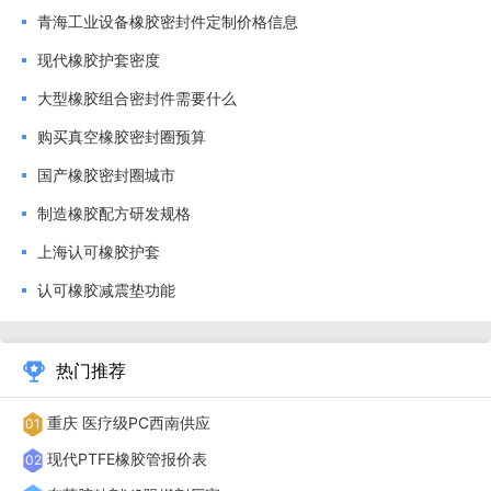
真空密封橡胶圈的一个特性是其弹性变形与回弹能力。橡
青海工业设备橡胶密封件定制价格信息
胶作为一种高弹性的高分子材料，在外力作用下能发生可逆形
现代橡胶护套密度
变。当被压缩在法兰密封槽内时，橡胶体向各个方向流动，紧
大型橡胶组合密封件需要什么
密地填满所有微观的缝隙、划痕和表面不平整处，从而实
购买真空橡胶密封圈预算
现“以柔克刚”的密封效果。这种自适应填充能力降低了对法兰
国产橡胶密封圈城市
配合面机械加工精度的要求，使得在保证可靠密封的同时，能
制造橡胶配方研发规格
够控制制造成本。回弹能力则确保在法兰压力波动或温度变化
上海认可橡胶护套
引起尺寸微调时，密封圈仍能保持接触压力。真空橡胶密封圈
认可橡胶减震垫功能
的动态密封设计需兼顾旋转速度与介质压力，确保百万次循环
后仍维持密封效能。
热门推荐
重庆 医疗级PC西南供应
01
现代PTFE橡胶管报价表
02