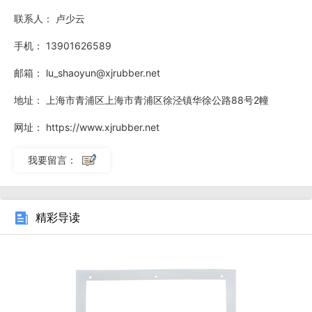
分考虑耐老化因素，提高产品在实际使用中的耐久性能。靠谱
联系人：
卢少云
的真空橡胶密封圈要求真空橡胶密封圈的材质需满足食品级卫
手机：
13901626589
生标准要求。
邮箱：
lu_shaoyun@xjrubber.net
地址：
上海市青浦区上海市青浦区徐泾镇华徐公路88号2幢
网址：
https://www.xjrubber.net
我要留言：
精彩导读
真空橡胶密封圈在低温环境下的应用需要特别考量诸多因