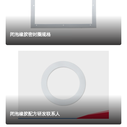
素。随着温度的降低，橡胶材料的弹性模量会增加，材料会变
得硬而脆，这就像金属在低温下会变得更脆一样。因此，低温
密封设计需要充分考虑材料在低温下的弹性保持能力，确保密
闭泡橡胶密封圈规格
封圈在低温环境下仍能保持良好的密封性能。安装时的压缩量
可能需要调整，以补偿低温下的收缩效应，避免因收缩导致密
封不严。温度循环测试应模拟实际的低温工作条件和回温过
程，评估密封圈在不同温度变化下的性能表现。在材料选择
上，倾向于低温性能较好的硅橡胶或特种丁腈橡胶，这些材料
在低温环境下能够保持较好的弹性和密封性能。此外，法兰材
料的热膨胀系数差异在低温下更为明显，需要在设计阶段加以
考虑，避免因热膨胀系数不同导致密封圈受力不均，影响密封
效果。这些因素相互关联，共同决定了密封圈在低温环境下的
闭泡橡胶配方研发联系人
可靠性和使用时长。